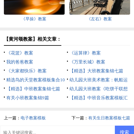
《早操》教案
《左右》教案
【黄河颂教案】相关文章：
《花篮》教案
《运算律》教案
我的爸爸教案
《万里长城》教案
《大家都快乐》教案
【精选】大班教案集锦七篇
精选鸟的天堂教案模板集合10
幼儿园大班美术教案：帆船运
篇
【精选】中班教案集锦七篇
动
幼儿园大班教案《吃饼干联想
有关小班教案集锦9篇
画》含反思
【精选】中班音乐教案模板汇
总六篇
上一篇：
电子教案模板
下一篇：
有关生日教案模板七篇