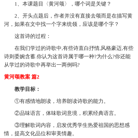
1、本课题目〈黄河颂〉，哪个词是关键？
2、开头点题后，作者并没有直接去颂而是在描写黄
河，如果在文中找一个字来统领，应该是哪个字？
这首诗的过程：
在我们学过的诗歌中,有些诗直白抒情,风格豪迈,有些
诗则委婉含蓄.你认为这首诗属于哪一种?为什么?你还能
从学过的诗歌中再举出一两例吗?
黄河颂教案 篇2
教学目标：
①有感情地朗读，培养朗读诗歌的能力。
②品味语言，体味歌词意境，积累经典语言。
③理解歌词内容，启发优秀学生热爱祖国的思想感
情，提高文化品位和审美情趣。