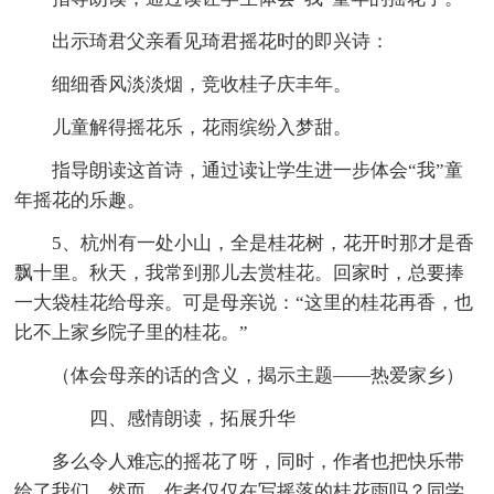
出示琦君父亲看见琦君摇花时的即兴诗：
细细香风淡淡烟，竞收桂子庆丰年。
儿童解得摇花乐，花雨缤纷入梦甜。
指导朗读这首诗，通过读让学生进一步体会“我”童
年摇花的乐趣。
5、杭州有一处小山，全是桂花树，花开时那才是香
飘十里。秋天，我常到那儿去赏桂花。回家时，总要捧
一大袋桂花给母亲。可是母亲说：“这里的桂花再香，也
比不上家乡院子里的桂花。”
（体会母亲的话的含义，揭示主题——热爱家乡）
四、感情朗读，拓展升华
多么令人难忘的摇花了呀，同时，作者也把快乐带
给了我们，然而，作者仅仅在写摇落的桂花雨吗？同学