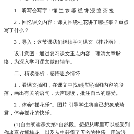
1．听写会写字：懂 兰 箩 婆 糕 饼 浸 缠 茶 捡
2．回忆课文内容：课文围绕桂花讲了哪些事？重点
写了什么？
3．导入：这节课我们继续学习课文《桂花雨》。
设计意图：通过复习课文重点内容，理清文章脉
络，为深入学习课文做好铺垫。
二、精读品析，感悟思乡情怀
1．看课文插图，在课文中找到描写插图内容的段
落，画出有关的语句，大声朗读，批注自己的感受。
2．体会“摇花乐”。图片 引导学生将自己想象成琦
君，体会摇花的快乐。
(1)自由朗读课文第5自然段。想想从哪里可以感受到
作者喜欢摇桂花，以及从中获得了无穷的快乐。用波浪