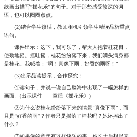
线画出描写“摇花乐”的句子。对于那些感受较深的词
语，也可以圈圈点点。
(2)结合学生谈话，教师相机引领学生精读品析重点
语句。
课件出示：这下，我可乐了，帮大人抱着桂花树，
使劲地摇。摇哇摇，桂花纷纷落下来，我们满头满身都
是桂花。我喊着：“啊！真像下雨，好香的雨呀！”
(3)出示品读提示，合作探究：
①读句子，并说一说自己脑海中出现了一幅怎样的
画面。(出示课件——童谣《摇花乐》)
②为什么说桂花纷纷落下来的情景“真像下雨”，而
且是“好香的雨”？作者只是摇落了桂花吗？她还摇出了
什么？
③如果你的童年有这样快乐的事，你长大后想起来