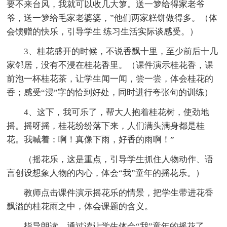
要不来台风，我就可以收几大箩。送一箩给得家老爷
爷，送一箩给毛家老婆婆，”他们两家糕饼做得多。（体
会馈赠的快乐，引导学生 练习生活实际谈感受。）
3、桂花盛开的时候，不说香飘十里，至少前后十几
家邻居，没有不浸在桂花香里。（课件演示桂花香，课
前泡一杯桂花茶，让学生闻一闻，尝一尝，体会桂花的
香；感受“浸”字的恰到好处，同时进行夸张句的训练）
4、这下，我可乐了，帮大人抱着桂花树，使劲地
摇。摇呀摇，桂花纷纷落下来，人们满头满身都是桂
花。我喊着：啊！真像下雨，好香的雨啊！”
（摇花乐，这是重点，引导学生抓住人物动作、语
言创设想象人物的内心，体会“我”童年的摇花乐。）
教师点击课件演示摇花乐的情景，把学生带进花香
飘溢的桂花雨之中，体会课题的含义。
指导朗读，通过读让学生体会“我”童年的摇花了。