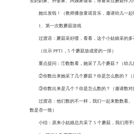
去奶奶家、外婆家、阿姨家做客，准备采点蘑菇作为
她出发啦！（教师播放童谣音乐，邀请幼儿一起
1、第一次数蘑菇游戏
过渡语：蘑菇采好喽，看看，这个小姑娘采的多
（出示 PPT1，5 个蘑菇放成竖的一排）
重点提问：①数数看，她采了几个蘑菇？（幼儿
②你数出来她采了几个蘑菇？你是怎么数的？（
③你数出来是几个？你是怎么数的？（邀请数对
过渡语：他们数的不一样，我们一起来数数看。
数是否一致）
小结：原来小姑娘总共采了 5 个蘑菇，我们用