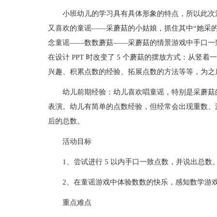
小班幼儿的学习具有具体形象的特点，所以此次
又喜欢的童谣——采蘑菇的小姑娘，抓住其中“她采
念童谣——数数蘑菇——采蘑菇的情景游戏中手口一致
在设计 PPT 时改变了 5 个蘑菇的摆放方式：从
兴趣、积累点数的经验、拓展点数的方法等等，为之
幼儿前期经验：幼儿喜欢唱童谣，特别是采蘑菇
表演。幼儿有简单的点数经验，但经常会出现重数、
后的总数。
活动目标
1、尝试进行 5 以内手口一致点数，并说出总数
2、在童谣游戏中体验数数的快乐，感知数学游
重点难点