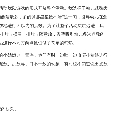
活动我以游戏的形式开展整个活动。我选择了幼儿既熟悉
的蘑菇最多，多的像那星星数不清”这一句，引导幼儿在念
地进行 5 以内的点数。为了让整个活动层层递进，我
竖着一排放→横着一排放→随意放，希望吸引幼儿多次点数的
后进行不同方向点数也做了简单的铺垫。
的小姑娘这一童谣，他们有时一边唱一边扮演小姑娘进行
漏数、乱数等手口不一致的现象，有时也不知道说出点数
。
戏的快乐。