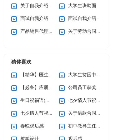
关于自我介绍【荐】
大学生班助面试自我介绍
面试自我介绍【精】
面试自我介绍(合集15篇)
产品销售代理合同(15篇)
关于劳动合同的注意事项
猜你喜欢
【精华】医生的辞职报告三篇
大学生贫困申请书(精选15篇)
【必备】应届生求职信四篇
公司员工获奖感言
生日祝福语(精选15篇)
七夕情人节祝福语汇编15篇
七夕情人节祝福语汇编15篇
关于借款合同合集15篇
春晚观后感
初中教导主任个人述职报告
教学设计
观后感