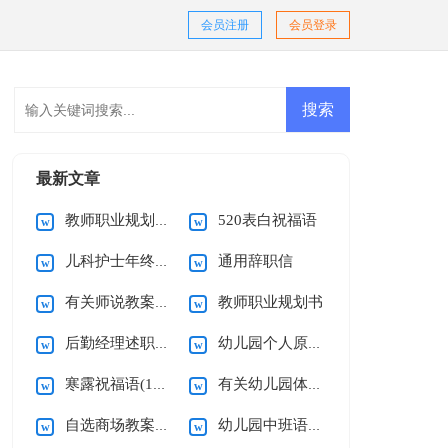
会员注册
会员登录
最新文章
教师职业规划心得体会
520表白祝福语
儿科护士年终述职报告
通用辞职信
有关师说教案模板合集八篇
教师职业规划书
后勤经理述职报告
幼儿园个人原因辞职信
寒露祝福语(15篇)
有关幼儿园体育活动教案范文
自选商场教案汇总十篇
幼儿园中班语言教案15篇