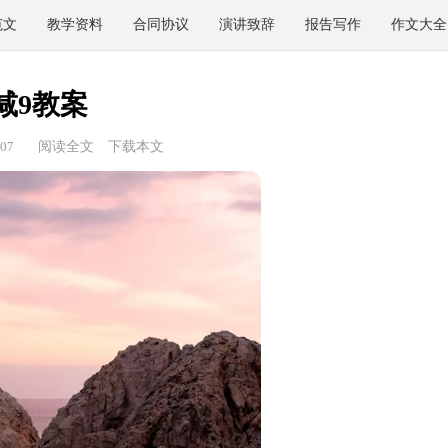
范文
教学资料
合同协议
演讲致辞
报告写作
作文大全
减9教案
07
阅读全文
下载本文