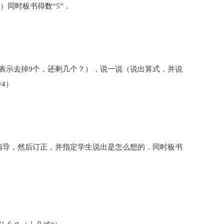
5）同时板书得数“5”．
势表示去掉9个，还剩几个？），说一说（说出算式，并说
4）
指导，然后订正，并指定学生说出是怎么想的．同时板书