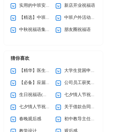
实用的中班安全教案模板汇总8篇
新店开业祝福语
【精选】中班户外活动教案四篇
中班户外活动教案优秀
中秋祝福语集合15篇
朋友圈祝福语
猜你喜欢
【精华】医生的辞职报告三篇
大学生贫困申请书(精选15篇)
【必备】应届生求职信四篇
公司员工获奖感言
生日祝福语(精选15篇)
七夕情人节祝福语汇编15篇
七夕情人节祝福语汇编15篇
关于借款合同合集15篇
春晚观后感
初中教导主任个人述职报告
教学设计
观后感