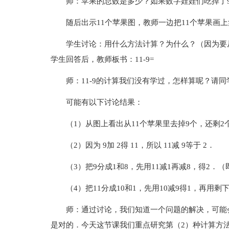
师：苹果的总数是多少？如果数字娃娃们吃掉了
随后出示11个苹果图，教师一边把11个苹果画
学生讨论：用什么方法计算？为什么？（因为要从
学生回答后，教师板书：11-9=
师：11-9的计算我们没有学过，怎样算呢？请
可能有以下讨论结果：
（1）从图上看出从11个苹果里去掉9个，还剩2
（2）因为 9加 2得 11，所以 11减 9等于 2．
（3）把9分成1和8，先用11减1再减8，得2．（即：1
（4）把11分成10和1，先用10减9得1，再用剩下的
师：通过讨论，我们知道一个问题的解决，可能
是对的．今天这节课我们重点研究第（2）种计算方