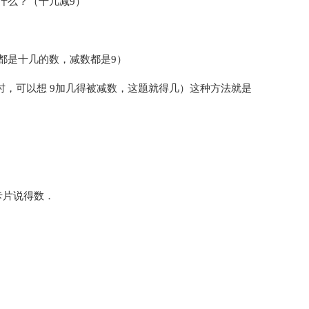
什么？（十几减9）
都是十几的数，减数都是9）
时，可以想 9加几得被减数，这题就得几）这种方法就是
卡片说得数．