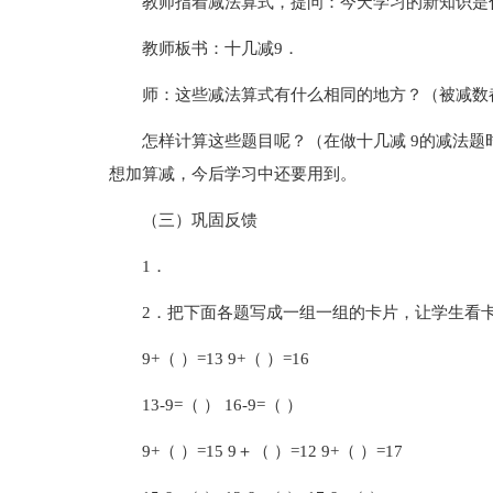
教师指着减法算式，提问：今天学习的新知识是
教师板书：十几减9．
师：这些减法算式有什么相同的地方？（被减数
怎样计算这些题目呢？（在做十几减 9的减法题
想加算减，今后学习中还要用到。
（三）巩固反馈
1．
2．把下面各题写成一组一组的卡片，让学生看
9+（ ）=13 9+（ ）=16
13-9=（ ） 16-9=（ ）
9+（ ）=15 9＋（ ）=12 9+（ ）=17