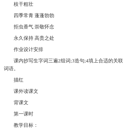
枝干粗壮
四季常青 蓬蓬勃勃
拒虫香气 崇敬怀念
永久保持 高贵之处
作业设计安排
课内抄写生字词三遍2组词;3造句;4填上合适的关联
词语。
描红
课外读课文
背课文
第一课时
教学目标：