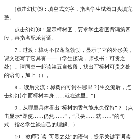
[点击幻灯⑸：填空式文字，指名学生试着口头填完
整。
点击幻灯⑹：显示樟树图，要求学生看图背诵第四
段，再指名配乐背诵。]
7．过渡：樟树不仅蓬蓬勃勃，显示了它的外形美，
课文还写了它具有——（学生接说，师板书：可贵之
处）。请同桌一起读第五自然段，找出写樟树可贵之处
的语句，加上（）。
8． 读后交流：樟树的可贵在哪里？[生交流后，点
击幻灯⑺“而樟树本身……就在这里。”]
9．从哪里具体看出“樟树的香气能永久保持”？（点
击显示“即使……仍然……”，“只要……就……”的句
式，指名学生谈自己的理解。）
10．教师引读“可贵之处”的语句，提示关键字词读