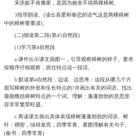
宋庆龄不肯搬家，是因为她舍不得两棵樟树。
3指导朗读。(读出喜爱和眷恋的语气这是两棵樟树
中的樟树要重读)。
(二)细读第二段(第45自然段)
(1)学习第4自然段
a 课件出示课文插图一，引导观察樟树的样子。要求
按顺序仔细观察，抓住特点说一段话。
b 默读第4自然段，边读、边思考：这段从哪几个方
面写樟树的外形和生长特点的?并画出有关的词语。找出
最能概括樟树特点的一个词。理解：蓬蓬勃勃的意思形
容非常繁荣旺盛。
c 再读课文画出具体表现樟树蓬蓬勃勃的词语。树
叶：稠密，绿得发亮，四季常青。看图理解有关句子。
(板书：四季常青)