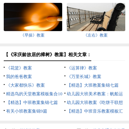
（精选8篇）
《早操》教案
《左右》教案
【《宋庆龄故居的樟树》教案】相关文章：
《花篮》教案
《运算律》教案
我的爸爸教案
《万里长城》教案
《大家都快乐》教案
【精选】大班教案集锦七篇
精选鸟的天堂教案模板集合10
幼儿园大班美术教案：帆船运
篇
【精选】中班教案集锦七篇
动
幼儿园大班教案《吃饼干联想
有关小班教案集锦9篇
画》含反思
【精选】中班音乐教案模板汇
总六篇