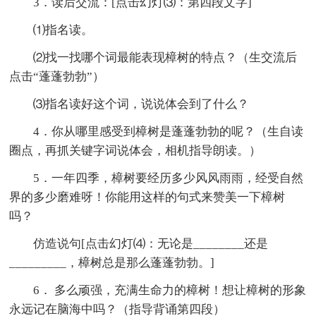
3．读后交流：[点击幻灯⑶：第四段文字]
⑴指名读。
⑵找一找哪个词最能表现樟树的特点？（生交流后
点击“蓬蓬勃勃”）
⑶指名读好这个词，说说体会到了什么？
4．你从哪里感受到樟树是蓬蓬勃勃的呢？（生自读
圈点，再抓关键字词说体会，相机指导朗读。）
5．一年四季，樟树要经历多少风风雨雨，经受自然
界的多少磨难呀！你能用这样的句式来赞美一下樟树
吗？
仿造说句[点击幻灯⑷：无论是________还是
_________，樟树总是那么蓬蓬勃勃。]
6． 多么顽强，充满生命力的樟树！想让樟树的形象
永远记在脑海中吗？（指导背诵第四段）