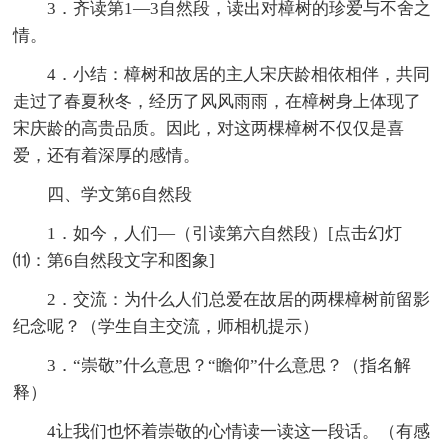
3．齐读第1—3自然段，读出对樟树的珍爱与不舍之
情。
4．小结：樟树和故居的主人宋庆龄相依相伴，共同
走过了春夏秋冬，经历了风风雨雨，在樟树身上体现了
宋庆龄的高贵品质。因此，对这两棵樟树不仅仅是喜
爱，还有着深厚的感情。
四、学文第6自然段
1．如今，人们—（引读第六自然段）[点击幻灯
⑾：第6自然段文字和图象]
2．交流：为什么人们总爱在故居的两棵樟树前留影
纪念呢？（学生自主交流，师相机提示）
3．“崇敬”什么意思？“瞻仰”什么意思？（指名解
释）
4让我们也怀着崇敬的心情读一读这一段话。（有感