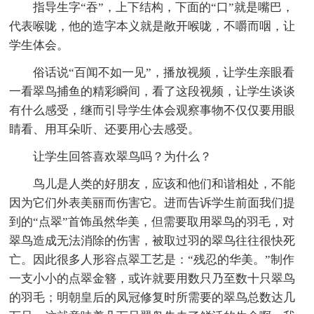
指导生字“吞”，上下结构，下面的“口”就是嘴巴，
代表喉咙，他的造字本义就是敞开喉咙，不嚼而咽，让
学生体会。
俗话说“百闻不如一见”，播放视频，让学生亲眼看
一看翠鸟捕鱼的精彩瞬间，看了这段视频，让学生谈谈
有什么感受，继而引导学生体会观察事物不仅仅要用眼
睛看、用耳朵听、还要用心去感受。
让学生回答喜欢翠鸟吗？为什么？
鸟儿是人类的好朋友，应该和他们和谐相处，不能
因为它们外表美丽而伤害它。进而告诉学生前面我们提
到的“点翠”首饰虽然华美，但需要取用翠鸟的羽毛，对
翠鸟造成无法消除的伤害，被取过羽的翠鸟往往很快死
亡。因此很多人形容点翠工艺是：“残忍的华美。”制作
一支小小的点翠金簪，或许就要用数只乃至数十只翠鸟
的羽毛；明朝皇后的凤冠修复时所需要的翠鸟总数达几