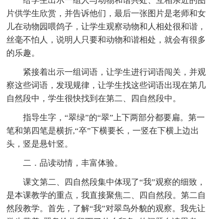
给学生出示一组人与动物和谐共处、互相亲近的图
片供学生欣赏，并告诉他们，最后一张图片是老师和女
儿在动物园喂鸽子，让学生观察动物和人相处很和谐，
丝毫不怕人，说明人只要和动物和谐相处，就会有很多
的乐趣。
紧接着出示一组词语，让学生进行词语闯关，并观
察这些词语，发现规律，让学生找这些词语出现在第几
自然段中，学生很快找到在第二、四自然段中。
指导生字，“翠绿”的“翠”上下两部分都要扁。第一
笔和第四笔是横折,“卒”下横要长，一竖在下横上边出
头，竖是悬针竖。
二．品读动情，丰富体验。
课文第二、四自然段集中体现了“我”观察的细致，
是本课教学的重点，我直接聚焦二、四自然段。第二自
然段教学。首先，了解“我”对翠鸟外貌的观察。我先让