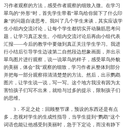
习作者观察的方法，感受作者观察的细致入微。在学习
翠鸟的“外形”时，首先学生带着“翠鸟给你留下了什么印
象”的问题自读思考。我叫了几个学生来谈，其实应该学
生小组内交流讨论，让每个学生都切实开动脑筋思考问
题，让学习真正发生。小组内交流讨论后再由小组代表
汇报——今后的教学中要做到真正关注学生学习。我进
行小结后引导学生边读第二自然段边想象画面，并出示
翠鸟图片进行观察，说一说翠鸟的样子，感受翠鸟外貌
的美丽，体会“我”观察的细致，学习作者从整体到部分
并把每一部分观察得清清楚楚的方法。然后，出示鹦鹉
图片，让学生说一说，写一写。这个地方我没有因为太
害怕孩子们写不出来，就给与过多的提示，限制孩子们
的思维。
3．不足之处：回顾整节课，预设的东西还是有点
多，忽视对学生的生成性指导，当学生提到“鹦鹉”这个
词语也能让他感受到美丽时，急于下定论，而没有静下