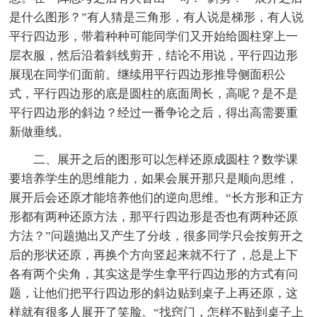
是什么图形？”有人猜是三角形，有人说是梯形，有人说
平行四边形，带着种种可能同学们又开始给圆柱穿上一
层衣服，然后沿着斜线剪开，结论不用说，平行四边形
展现在同学们面前。继续用平行四边形推导侧面积公
式，平行四边形的底是圆柱的底面周长，高呢？是不是
平行四边形的斜边？经过一番争论之后，得出高需要重
新做垂线。
二、展开之后的图形可以怎样还原成圆柱？数学课
要培养学生的思维能力，如果会展开那只是顺向思维，
展开后会还原才能培养他们的逆向思维。“长方形和正方
形都有两种还原方法，那平行四边形是否也有两种还原
方法？”问题抛出又产生了分歧，很多同学只会按剪开之
后的形状还原，再换个方向竖起来就不行了，总是上下
各有两个尖角，其实这是学生拿平行四边形的方式有问
题，让他们把平行四边形的斜边贴到桌子上再还原，这
样就有很多人展开了笑脸。“找窍门，怎样不贴到桌子上