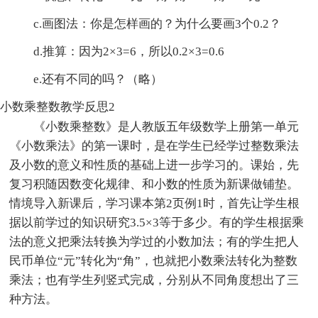
c.画图法：你是怎样画的？为什么要画3个0.2？
d.推算：因为2×3=6，所以0.2×3=0.6
e.还有不同的吗？（略）
小数乘整数教学反思2
《小数乘整数》是人教版五年级数学上册第一单元
《小数乘法》的第一课时，是在学生已经学过整数乘法
及小数的意义和性质的基础上进一步学习的。课始，先
复习积随因数变化规律、和小数的性质为新课做铺垫。
情境导入新课后，学习课本第2页例1时，首先让学生根
据以前学过的知识研究3.5×3等于多少。有的学生根据乘
法的意义把乘法转换为学过的小数加法；有的学生把人
民币单位“元”转化为“角”，也就把小数乘法转化为整数
乘法；也有学生列竖式完成，分别从不同角度想出了三
种方法。