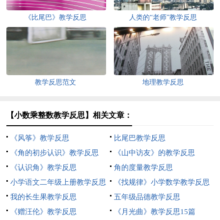
《比尾巴》教学反思
人类的“老师”教学反思
教学反思范文
地理教学反思
【小数乘整数教学反思】相关文章：
《风筝》教学反思
比尾巴教学反思
《角的初步认识》教学反思
《山中访友》的教学反思
《认识角》教学反思
角的度量教学反思
小学语文二年级上册教学反思
《找规律》小学数学教学反思
我的长生果教学反思
五年级品德教学反思
《赠汪伦》教学反思
《月光曲》教学反思15篇