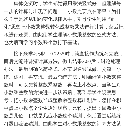
集体交流时，学生都觉得用乘法竖式好，但理解每
一步的计算时出现了问题——小数点要点在哪里？为什
么？于是就从积的变化规律入手，引导学生利用“转
化”思想把小数乘整数转化成整数乘法进行计算，然后把
积进行还原。由此使学生理解小数乘整数的竖式方法。
也为后面学习小数乘小数打下基础。
接下来学习例2：0.72×5时，就直接作为练习完成，
而后交流并讲清计算方法。做出结果3.60后，讨论处理
办法，最后明确化简格式。本节课通过试做、交流、小
结、练习、再交流、最后总结方法，明确计算小数乘整
数时，可以先算整数乘整数，再点上小数点。当学生对
小数乘整数的方法进一步认识后，再引导学生观察思
考，把小数乘整数当成整数乘整数算出积后，怎样在积
中点上小数点？学生通过观察，比较，提出：因数中小
数是几位，积就是几位小数这个猜测，然后通过后续练
习题目验证猜测。由此学生对小数乘整数的计算方法就