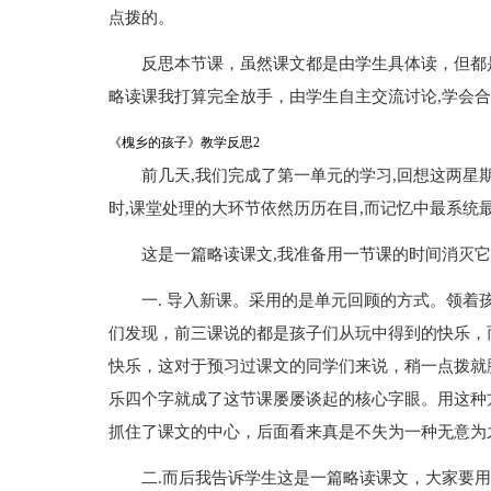
点拨的。
反思本节课，虽然课文都是由学生具体读，但都
略读课我打算完全放手，由学生自主交流讨论,学会
《槐乡的孩子》教学反思2
前几天,我们完成了第一单元的学习,回想这两星期
时,课堂处理的大环节依然历历在目,而记忆中最系统
这是一篇略读课文,我准备用一节课的时间消灭它
一. 导入新课。采用的是单元回顾的方式。领
们发现，前三课说的都是孩子们从玩中得到的快乐，
快乐，这对于预习过课文的同学们来说，稍一点拨就
乐四个字就成了这节课屡屡谈起的核心字眼。用这种
抓住了课文的中心，后面看来真是不失为一种无意为
二.而后我告诉学生这是一篇略读课文，大家要