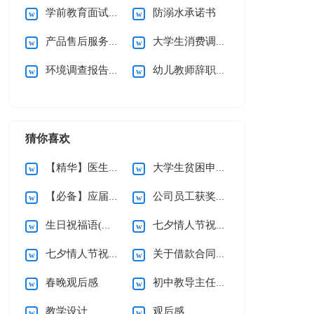
学前教育面试自我介绍
防溺水承诺书
产品售后服务承诺书(15篇)
大学生消费调查报告
环境调查报告(集合15篇)
幼儿教师辞职信15篇
猜你喜欢
【精华】医生的辞职报告三篇
大学生贫困申请书(精选15篇)
【必备】应届生求职信四篇
公司员工获奖感言
生日祝福语(精选15篇)
七夕情人节祝福语汇编15篇
七夕情人节祝福语汇编15篇
关于借款合同合集15篇
春晚观后感
初中教导主任个人述职报告
教学设计
观后感