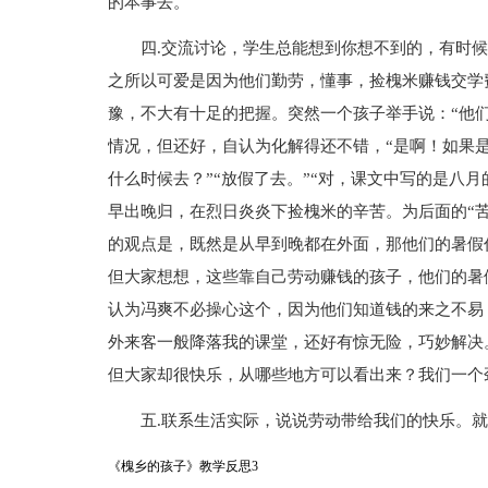
的本事去。
四.交流讨论，学生总能想到你想不到的，有时
之所以可爱是因为他们勤劳，懂事，捡槐米赚钱交学
豫，不大有十足的把握。突然一个孩子举手说：“他
情况，但还好，自认为化解得还不错，“是啊！如果
什么时候去？”“放假了去。”“对，课文中写的是八
早出晚归，在烈日炎炎下捡槐米的辛苦。为后面的“
的观点是，既然是从早到晚都在外面，那他们的暑假
但大家想想，这些靠自己劳动赚钱的孩子，他们的暑
认为冯爽不必操心这个，因为他们知道钱的来之不易
外来客一般降落我的课堂，还好有惊无险，巧妙解决
但大家却很快乐，从哪些地方可以看出来？我们一个
五.联系生活实际，说说劳动带给我们的快乐。
《槐乡的孩子》教学反思3