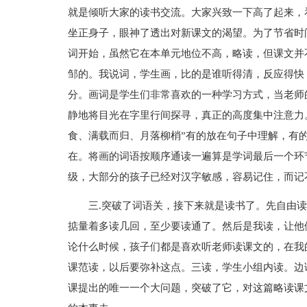
就是倾听大家的读书交流。大家兴致一下高了起来，
坐正身子，眼神了透出对新课文的渴望。为了节省时
词开始，虽然它在本单元地位不高，略读，但课文并
邹的。我说词，学生画，比的是谁听得清，反应得快
分。画词是学生们非常喜欢的一种学习方式，当老师
静地将目光在字里行间探寻，真正的高度集中注意力
食、满载而归、月落柳梢”有的放在句子中理解，有
在。将画的词语按顺序通读一遍算是学词最后一个环
级，大部分的孩子已经对汉字敏感，容易记住，而记
三.突破了词语关，接下来就是读书了。先自由
掂量着多读几回，至少要读通了。然后是我读，让他
论什么时候，孩子们都是喜欢听老师读课文的，在我
课范读，以后要弥补这点。三读，学生小组内读。边
课提出的唯一一个大问题，突破了它，对这篇略读课