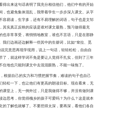
看得出来这句话表明了我充分相信他们，他们中有的开始
间，也避免集体混乱，我带着学生一步步深入课文。从字
不容易读，生字多，还有不易理解的词语，句子也是文邹
，其实真正反映的应该是谁对课文最熟，预习做得最充
的也非常享受，将悄悄地教室，谁也不言语，只是在那静
。我们边画还边解释一些其中的生僻词，比如“耷拉、觅
的说完意思再现学现用，说上一句话，轻轻松松，自由自
节了，就这样学词不免是要让人觉得不扎实，但到了三年
不住地也只能到课文中去混混眼熟，不能一味拖了。
读，根据自己的实力和习惯把握节奏，难读的句子也自己
们轻松一下，也让他们有更高的朗读目标。现在看来，无
的课堂上，无一例外过，只是我做得不够，并没有做到课
读边思考，你觉得槐乡的孩子可爱吗？为什么？这是就本
文的了解也就够了。不要挖得太深，要再深，看他们各自