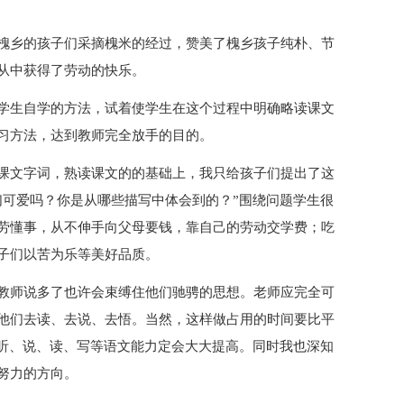
槐乡的孩子们采摘槐米的经过，赞美了槐乡孩子纯朴、节
从中获得了劳动的快乐。
学生自学的方法，试着使学生在这个过程中明确略读课文
习方法，达到教师完全放手的目的。
课文字词，熟读课文的的基础上，我只给孩子们提出了这
们可爱吗？你是从哪些描写中体会到的？”围绕问题学生很
劳懂事，从不伸手向父母要钱，靠自己的劳动交学费；吃
子们以苦为乐等美好品质。
教师说多了也许会束缚住他们驰骋的思想。老师应完全可
他们去读、去说、去悟。当然，这样做占用的时间要比平
生听、说、读、写等语文能力定会大大提高。同时我也深知
努力的方向。