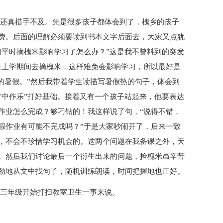
候还真措手不及。先是很多孩子都体会到了，槐乡的孩子
费。后面的理解必须要读到书本文字后面去，大家又点犹
们平时摘槐米影响学习了怎么办？”这是我不曾料到的突发
是上学期间去摘槐米，这样难免会影响学习，所以最好是
月的暑假。”然后我带着学生读描写暑假热的句子，体会到
苦中作乐”打好基础。接着又有一个孩子站起来，他要表达
作业怎么完成？够刁钻的！我这样说了句，“说得不错，
假作业有可能不完成吗？”于是大家吵闹开了，后来一致
，不会不珍惜学习机会的。这两个问题在我备课之外，天
。然后我们讨论最后一个衍生出来的问题，捡槐米虽辛苦
劲地从文中找句子，随机训练朗读，时间把握地也正好。
就三年级开始打扫教室卫生一事来说。