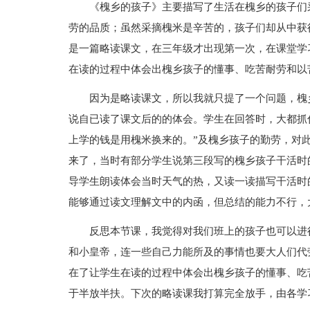
《槐乡的孩子》主要描写了生活在槐乡的孩子们
劳的品质；虽然采摘槐米是辛苦的，孩子们却从中获
是一篇略读课文，在三年级才出现第一次，在课堂学
在读的过程中体会出槐乡孩子的懂事、吃苦耐劳和以
因为是略读课文，所以我就只提了一个问题，槐
说自已读了课文后的的体会。学生在回答时，大都抓
上学的钱是用槐米换来的。”及槐乡孩子的勤劳，对
来了，当时有部分学生说第三段写的槐乡孩子干活时
导学生朗读体会当时天气的热，又读一读描写干活时
能够通过读文理解文中的内函，但总结的能力不行，
反思本节课，我觉得对我们班上的孩子也可以进
和小皇帝，连一些自己力能所及的事情也要大人们代
在了让学生在读的过程中体会出槐乡孩子的懂事、吃
于半放半扶。下次的略读课我打算完全放手，由各学