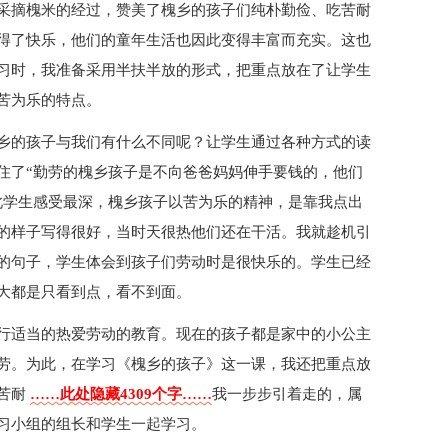
采摘槐米的经过，赞美了槐乡的孩子们纯朴勤俭、吃苦耐
得了快乐，他们的童年生活也因此变得丰富而充实。这也
习时，我准备采用半扶半放的形式，把重点放在了让学生
苦为乐的特点。
乡的孩子与我们有什么不同呢？让学生通过各种方式的读
住了“勤劳的槐乡孩子是不向爸爸妈妈伸手要钱的，他们
此学生感受最深，槐乡孩子以苦为乐的精神，是靠我点出
的样子写得很好，当时天很热他们还在干活。我就趁机引
的句子，学生体会到孩子们劳动时是很快乐的。学生已经
大都是只看到点，看不到面。
行适当的热爱劳动的教育。现在的孩子都是家中的小公主
劳。为此，在学习《槐乡的孩子》这一课，我还把重点放
苦耐
……此处隐藏4309个字……
我一步步引着走的，属
习小组的组长和学生一起学习。