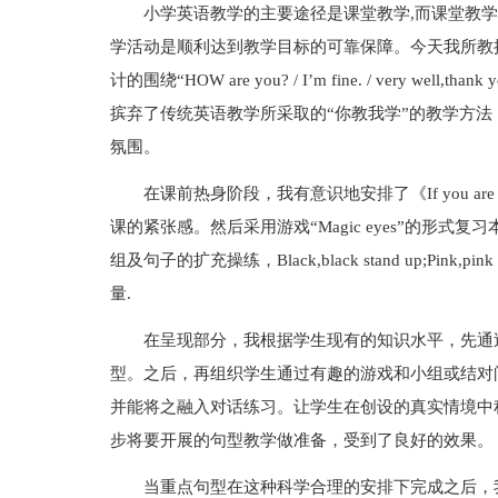
小学英语教学的主要途径是课堂教学,而课堂教
学活动是顺利达到教学目标的可靠保障。今天我所教授的内
计的围绕“HOW are you? / I’m fine. / very 
摈弃了传统英语教学所采取的“你教我学”的教学方
氛围。
在课前热身阶段，我有意识地安排了《If you a
课的紧张感。然后采用游戏“Magic eyes”的形
组及句子的扩充操练，Black,black stand up;Pin
量.
在呈现部分，我根据学生现有的知识水平，先通
型。之后，再组织学生通过有趣的游戏和小组或结对
并能将之融入对话练习。让学生在创设的真实情境中
步将要开展的句型教学做准备，受到了良好的效果。
当重点句型在这种科学合理的安排下完成之后，我又带