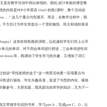
学又是在教学活动中得以体现的。因此,设计有效的课堂教
容是PEP小学英语 Unit3 的第2课时，整个活动设
well,thank you… .” 这几个重点句型展开。而且，在教学过程中，我
法，千方百计为学生营造出一个宽松愉悦、民主和谐的英语
re happy》这首欢快歌曲的演唱，以此减轻学生们对上公开
式复习本单元的单词，对于四会单词进行拼读，三会单词进性词
k,pink sit down;等，既调动了学生学习的兴趣，又增加了词汇
过创设“寻找老师的盒子“这一情景活动逐一呈现重点句
问答进行操练，学生兴趣高涨，促进了句型的内化、吸收
积极参与，大胆实践，既巩固当前所学的知识，又为下一
领学生回到书本，学习part A，完成part C、D，让