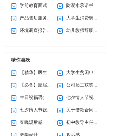
学前教育面试自我介绍
防溺水承诺书
产品售后服务承诺书(15篇)
大学生消费调查报告
环境调查报告(集合15篇)
幼儿教师辞职信15篇
猜你喜欢
【精华】医生的辞职报告三篇
大学生贫困申请书(精选15篇)
【必备】应届生求职信四篇
公司员工获奖感言
生日祝福语(精选15篇)
七夕情人节祝福语汇编15篇
七夕情人节祝福语汇编15篇
关于借款合同合集15篇
春晚观后感
初中教导主任个人述职报告
教学设计
观后感