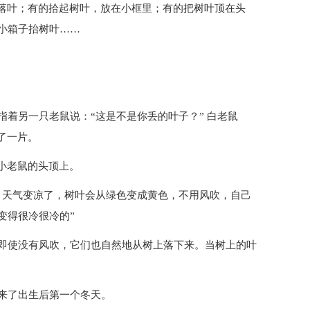
扫落叶；有的拾起树叶，放在小框里；有的把树叶顶在头
小箱子抬树叶……
。
着另一只老鼠说：“这是不是你丢的叶子？” 白老鼠
了一片。
小老鼠的头顶上。
，天气变凉了，树叶会从绿色变成黄色，不用风吹，自己
变得很冷很冷的”
即使没有风吹，它们也自然地从树上落下来。当树上的叶
来了出生后第一个冬天。