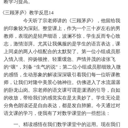
断学习提高。
《三顾茅庐》教学反思14
今天听了宗老师讲的《三顾茅庐》，他留给我
的印象较为深刻。整堂课上，作为一个三十岁左右的男
教师，表现的是轻声细语，波澜不惊，学生反而专心致
志，激情澎湃。尤其让我佩服的是学生的语言表达，课
上同桌的两人小组配合的太默契了。第一位小组成员那
入情入境、抑扬顿挫、轻重缓急、声情并茂的读张飞
的“嚷”，刘备 “生气的说”；第二位小组成员那细致入微
的感悟，生动形象的解读深深吸引着我们每一位听课教
师，让我们对隆中美景心驰神往。仿佛进入了水流潺潺
的卧龙山岗。宗老师的语文课可谓是潇洒的引导，自如
的收放，带给我们的感觉实在是太美妙了。学生无论是
分角色朗读还是自由表达，都是发自肺腑。今天通过对
语文课的学习，使我有了对数学课堂的一些想法：
一、精读感悟在我们数学课堂中的运用。现在我们