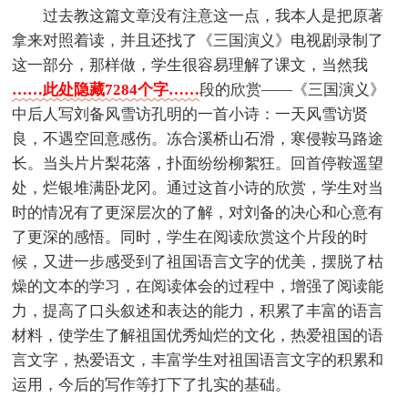
过去教这篇文章没有注意这一点，我本人是把原著
拿来对照着读，并且还找了《三国演义》电视剧录制了
这一部分，那样做，学生很容易理解了课文，当然我
……此处隐藏7284个字……
段的欣赏——《三国演义》
中后人写刘备风雪访孔明的一首小诗：一天风雪访贤
良，不遇空回意感伤。冻合溪桥山石滑，寒侵鞍马路途
长。当头片片梨花落，扑面纷纷柳絮狂。回首停鞍遥望
处，烂银堆满卧龙冈。通过这首小诗的欣赏，学生对当
时的情况有了更深层次的了解，对刘备的决心和心意有
了更深的感悟。同时，学生在阅读欣赏这个片段的时
候，又进一步感受到了祖国语言文字的优美，摆脱了枯
燥的文本的学习，在阅读体会的过程中，增强了阅读能
力，提高了口头叙述和表达的能力，积累了丰富的语言
材料，使学生了解祖国优秀灿烂的文化，热爱祖国的语
言文字，热爱语文，丰富学生对祖国语言文字的积累和
运用，今后的写作等打下了扎实的基础。