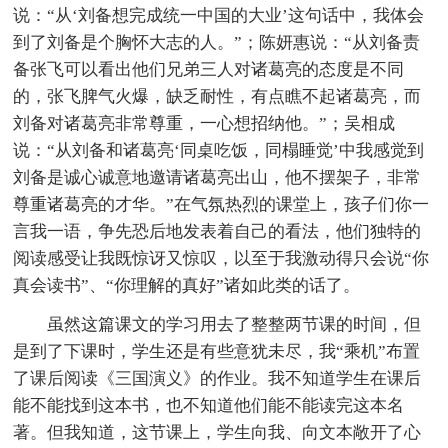
说：“从‘刘备想完成统一中国的大业’这句话中，我体会
到了刘备是个胸怀大志的人。”；陈妍惠说：“从刘备责
备张飞可以看出他们兄弟三人对诸葛亮的态度是不同
的，张飞脾气火爆，缺乏耐性，有点瞧不起诸葛亮，而
刘备对诸葛亮非常尊重，一心想招纳他。”；吴相成
说：“从刘备和诸葛亮‘同桌吃饭，同榻睡觉’中我感觉到
刘备是诚心诚意地邀请诸葛亮出山，他不摆架子，非常
尊重诸葛亮的才华。”在气氛热烈的课堂上，孩子们你一
言我一语，争先恐后地发表着自己的看法，他们独特的
阅读感受让我既惊讶又惊叹，以至于我激动得只会说“你
真会读书”、“你理解的真好”诸如此类的话了。
虽然这篇课文的学习用去了整整两节课的时间，但
是到了下课时，学生还是有些意犹未尽，我“乘机”布置
了课后阅读《三国演义》的作业。我不知道学生在课后
能不能找到这本书，也不知道他们能不能读完这本名
著。但我知道，这节课上，学生向我、向文本敞开了心