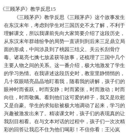
《三顾茅庐》教学反思15
《三顾茅庐》教学反思《三顾茅庐》这个故事发生
在东汉末年，考虑到学生对三国历史不太了解，不利于
理解课文，所以我课前先向大家简要介绍了这段历史，
从东汉末年群雄纷争的局势一直讲到到后来三足鼎立局
面的形成，中间涉及到了桃园三结义、关云长刮骨疗
毒、诸葛亮七擒七放孟获等故事，还梳理了三国中几个
主要人物之间的关系。这一番介绍，极大地激发了学生
的学习热情。在我讲述这段历史时，教室里静悄悄的，
几十双眼睛亮晶晶地盯着我，随着我的讲解，孩子们的
眼神时而雀跃，时而安静；时而紧张，时而激动；时而
向往，时而敬佩。看到他们这可爱的样子，我又是欣慰
又是自豪。学生的求知欲被极大地调动了起来，学习的
兴趣被激发出来了。精读课文时，孩子们的表现真的让
我刮目相看。在与文本对话的过程中，孩子们一次次精
彩的回答让我忍不住为他们喝彩！不信你看：王沁岚