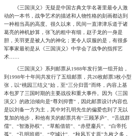
《三国演义》无疑是中国古典文学名著里最令人激
动的一本书，战争艺术的描述和人物性格的刻画都达到
一种相当高的高度。很久以来，民间一直津津乐道于诸
葛亮的神机妙算，张飞的粗中有细，赵子龙的一身是
胆，关羽更是被人为的神化；更令人叹服的是，有很多
军事家最初是从《三国演义》中学会了战争的指挥艺
术……
《三国演义》系列邮票从1988年发行第一组开始，
到1998年十年间共发行了五组邮票，共20枚邮票3枚小型
张，以“桃园三结义”始，至“三分归晋”而终，内容上基
本包罗了三国时期的主要战役和重大事件。因为《三国
演义》的政治倾向是“尊刘抑曹”，因此邮票设计内容也
是以刘备一方为主，其中对孔明先生的偏爱也到了无以
复加的地步，和他有关的邮票共有“三顾茅庐”、“舌战群
儒”、“智激孙权”、“草船借箭”、“赤壁鏖兵”、“白帝托
孤”、“孔明班师”、“空城计”、“秋风五丈原”九枚之多，