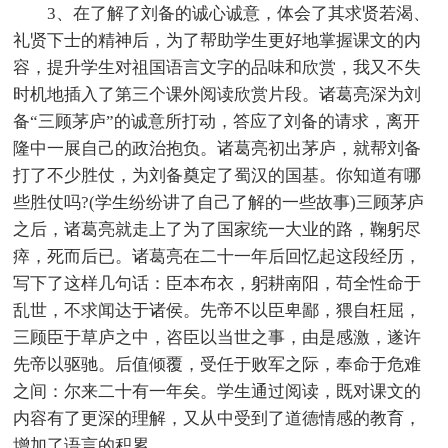
3、在了解了刘备的诚心诚意，体会了其求贤若渴、
礼贤下士的精神后，为了帮助学生更好地掌握课文的内
容，提升学生对祖国语言文字的品味和欣赏，我又不失
时机地插入了第三个课外阅读欣赏片段。诸葛亮深为刘
备“三顾茅庐”的诚意所打动，答应了刘备的请求，离开
隆中一展自己的政治抱负。诸葛亮初出茅庐，就帮刘备
打了不少胜仗，为刘备奠定了蜀汉的国基。你知道有哪
些胜仗吗?(学生纷纷讲了自己了解的一些故事)三顾茅庐
之后，诸葛亮就走上了为了国家统一大业的路，鞠躬尽
瘁，死而后已。诸葛亮在二十一年后回忆起这段经历，
写下了这样几句话：臣本布衣，躬耕南阳，苟全性命于
乱世，不求闻达于诸侯。先帝不以臣卑鄙，猥自枉屈，
三顾臣于草庐之中，咨臣以当世之事，由是感激，遂许
先帝以驱驰。后值倾覆，受任于败军之际，奉命于危难
之间：尔来二十有一年矣。学生通过阅读，既对课文的
内容有了更深的理解，又从中受到了道德情感的教育，
增加了语言的积累。