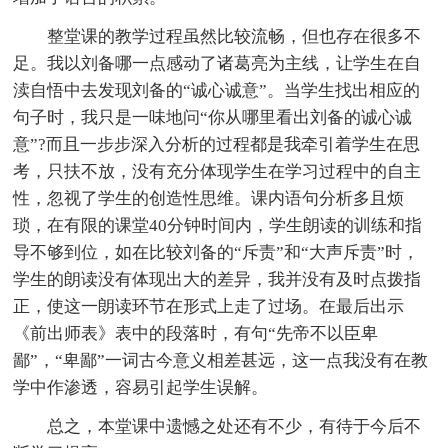
整堂课的教学过程虽然比较流畅，但也存在很多不
足。我以刘备哪一点感动了诸葛亮为主线，让学生在自
渎自悟中去发现刘备的“诚心诚意”。当学生找出相应的
句子时，我只是一味地问“你从哪里看出刘备的诚心诚
意”?而且一步步深入分析的过程都是我牵引着学生在思
考，只扶不放，没有充分体现学生在学习过程中的自主
性，忽视了学生的创造性思维。课内语句分析多且烦
琐，在有限的课堂40分钟时间内，学生朗读的训练和指
导不够到位，如在比较刘备的“斥责”和“大声斥责”时，
学生的朗读没有体现出大的差异，我并没有及时点拨指
正，使这一朗读环节在形式上走了过场。在最后出示
《前出师表》表中的段落时，有句“先帝不以臣卑
鄙”，“卑鄙”一词古今意义相差甚远，这一点我没有在教
学中作渗透，容易引起学生误解。
总之，本堂课中遗憾之处还有不少，有待于今后不