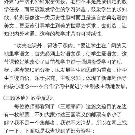
外延与生活的外延紧密衔接。老师不单是完成指定的教
学任务，而应该激发学生的学习兴趣，鼓励学生的求知
欲。特别是像这一类历史性题材而且是选自古典名著的
美文，更应该引导学生到美的世界去探求，去创造，让
知识内外沟通。这样的教学才具有可持续性。
“功夫在课外，得法于课内。”要让学生在广阔的天
地里学语文，首先必须上好语文课，使学生爱语文。这
节课较好地改变了目前教学中过于强调接受学习的现
状，摒弃繁琐的分析，以发展学生的思维为重点，让学
生自读自悟、乐于探究、主动求知，体现了新课程倡导
的核心理念-----在合作学习中促进学生积极主动地发展。
《三顾茅庐》教学反思4
每位教师都看到了《三顾茅庐》这篇文题目的左边
有一枚邮票，不知大家对这三国演义的邮票有多少了
解？我不是一个集邮者，我说不太清楚。所以在网上找
了一下。下面就是我查找到的部分资料：