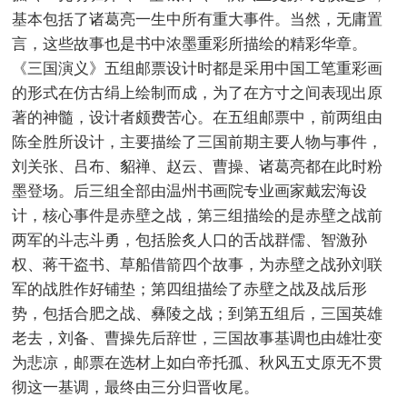
基本包括了诸葛亮一生中所有重大事件。当然，无庸置
言，这些故事也是书中浓墨重彩所描绘的精彩华章。
《三国演义》五组邮票设计时都是采用中国工笔重彩画
的形式在仿古绢上绘制而成，为了在方寸之间表现出原
著的神髓，设计者颇费苦心。在五组邮票中，前两组由
陈全胜所设计，主要描绘了三国前期主要人物与事件，
刘关张、吕布、貂禅、赵云、曹操、诸葛亮都在此时粉
墨登场。后三组全部由温州书画院专业画家戴宏海设
计，核心事件是赤壁之战，第三组描绘的是赤壁之战前
两军的斗志斗勇，包括脍炙人口的舌战群儒、智激孙
权、蒋干盗书、草船借箭四个故事，为赤壁之战孙刘联
军的战胜作好铺垫；第四组描绘了赤壁之战及战后形
势，包括合肥之战、彝陵之战；到第五组后，三国英雄
老去，刘备、曹操先后辞世，三国故事基调也由雄壮变
为悲凉，邮票在选材上如白帝托孤、秋风五丈原无不贯
彻这一基调，最终由三分归晋收尾。