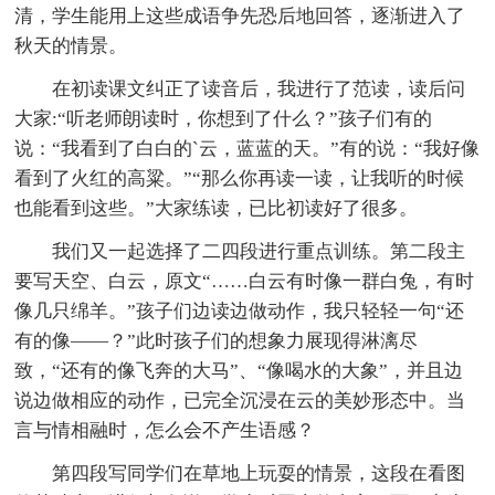
清，学生能用上这些成语争先恐后地回答，逐渐进入了
秋天的情景。
在初读课文纠正了读音后，我进行了范读，读后问
大家:“听老师朗读时，你想到了什么？”孩子们有的
说：“我看到了白白的`云，蓝蓝的天。”有的说：“我好像
看到了火红的高粱。”“那么你再读一读，让我听的时候
也能看到这些。”大家练读，已比初读好了很多。
我们又一起选择了二四段进行重点训练。第二段主
要写天空、白云，原文“……白云有时像一群白兔，有时
像几只绵羊。”孩子们边读边做动作，我只轻轻一句“还
有的像——？”此时孩子们的想象力展现得淋漓尽
致，“还有的像飞奔的大马”、“像喝水的大象”，并且边
说边做相应的动作，已完全沉浸在云的美妙形态中。当
言与情相融时，怎么会不产生语感？
第四段写同学们在草地上玩耍的情景，这段在看图