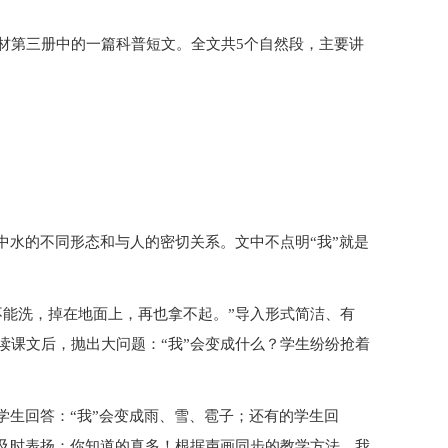
材第三册中的一篇科普短文。全文共5个自然段，主要讲
中水的不同形态和与人的密切关系。文中不点明“我”就是
不能洗，掉在地面上，再也拿不起。”导入形式简洁、有
读课文后，抛出大问题：“我”会变成什么？学生纷纷抢着
学生回答：“我”会变成雨、雪、雹子；还有的学生回
我及时表扬：你知道的真多！根据声画同步的教学方法，我