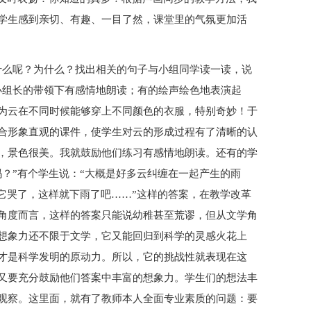
学生感到亲切、有趣、一目了然，课堂里的气氛更加活
什么呢？为什么？找出相关的句子与小组同学读一读，说
小组长的带领下有感情地朗读；有的绘声绘色地表演起
为云在不同时候能够穿上不同颜色的衣服，特别奇妙！于
合形象直观的课件，使学生对云的形成过程有了清晰的认
，景色很美。我就鼓励他们练习有感情地朗读。还有的学
？”有个学生说：“大概是好多云纠缠在一起产生的雨
它哭了，这样就下雨了吧……”这样的答案，在教学改革
角度而言，这样的答案只能说幼稚甚至荒谬，但从文学角
想象力还不限于文学，它又能回归到科学的灵感火花上
才是科学发明的原动力。所以，它的挑战性就表现在这
又要充分鼓励他们答案中丰富的想象力。学生们的想法丰
观察。这里面，就有了教师本人全面专业素质的问题：要