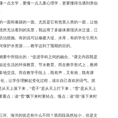
懂一点文学，要懂一点儿童心理学，更要懂得当遇到类似
。
的一面和暴躁的一面。尤其是它有危害人类的一面，让他
境所无法看到的实景，我运用了多媒体展现洪水泛滥，江
防治措施。有的说可以修建大堤、水库，有的学生引用大
何保护水资源……教学达到了预期的目的。
纲要中所指出的：“促进学科之间的融合。”课文内容既是
贴近生活的环保教育、节水教育。而在教学形式上，教师
多地交流。而在教学手段上，既有声，又有画，既有课
变化，让学生理解起变化过程，读出自己喜欢的语气。抓
”是从天上落下来，“雹子”是从天上打下来，“雪”是从天上
要重点；读“雪”飘下来时要轻点、慢点；读“雨“落下来时
、江河、海洋的状态有什么不同？第四段虽然短小，但是文