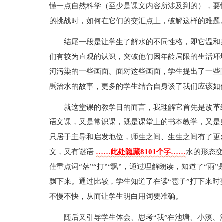
懂一点自然科学（至少是课文内容所涉及到的），要
的挑战时，如何在它们的交汇点上，破解这样的难题
结尾一段是让学生了解水的不同性格，即它温和
们有较为直观的认识，突破他们因年龄局限的生活环
河污染的一些画面。面对这些画面，学生提出了一些
禹治水的故事，更多的学生结合自身谈了我们应该如
就这堂课的教学目的而言，我理解它首先是改革
语文课，又是常识课，既是课堂上的书本教学，又是
只居于主导和启发地位，师生之间、生生之间有了更
文，又有谜语
……此处隐藏8101个字……
水的形态
住重点词“落”“打”“飘”，通过理解朗读，知道了“雨
飘下来。通过比较，学生知道了在读“雹子”打下来时
不慢不快，从而让学生明白用词要准确。
随后又引导学生体会、思考“我”在池塘、小溪