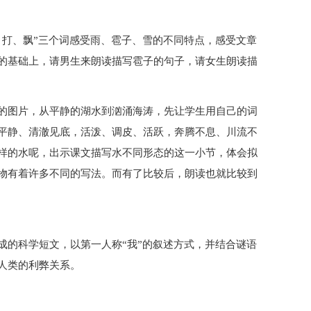
、打、飘”三个词感受雨、雹子、雪的不同特点，感受文章
的基础上，请男生来朗读描写雹子的句子，请女生朗读描
的图片，从平静的湖水到汹涌海涛，先让学生用自己的词
平静、清澈见底，活泼、调皮、活跃，奔腾不息、川流不
样的水呢，出示课文描写水不同形态的这一小节，体会拟
物有着许多不同的写法。而有了比较后，朗读也就比较到
成的科学短文，以第一人称“我”的叙述方式，并结合谜语
人类的利弊关系。