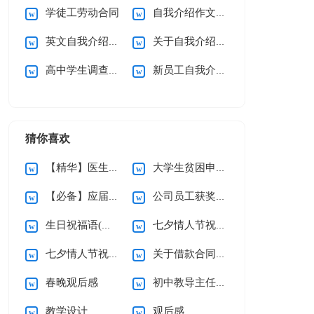
学徒工劳动合同
自我介绍作文15篇
英文自我介绍(合集15篇)
关于自我介绍(通用15篇)
高中学生调查报告
新员工自我介绍通用15篇
猜你喜欢
【精华】医生的辞职报告三篇
大学生贫困申请书(精选15篇)
【必备】应届生求职信四篇
公司员工获奖感言
生日祝福语(精选15篇)
七夕情人节祝福语汇编15篇
七夕情人节祝福语汇编15篇
关于借款合同合集15篇
春晚观后感
初中教导主任个人述职报告
教学设计
观后感