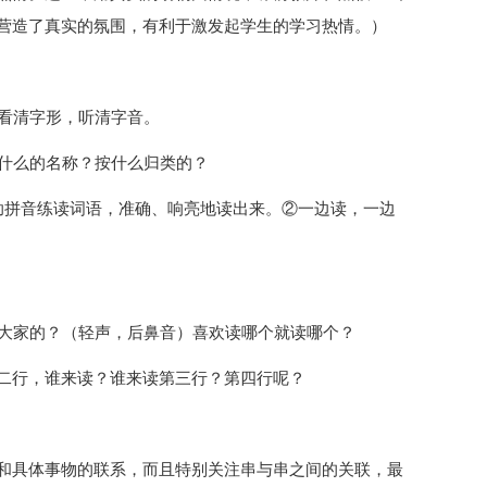
营造了真实的氛围，有利于激发起学生的学习热情。）
友看清字形，听清字音。
是什么的名称？按什么归类的？
助拼音练读词语，准确、响亮地读出来。②一边读，一边
醒大家的？（轻声，后鼻音）喜欢读哪个就读哪个？
二行，谁来读？谁来读第三行？第四行呢？
和具体事物的联系，而且特别关注串与串之间的关联，最