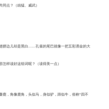
共同点？（凶猛、威武）
翅膀边儿却是黑白……孔雀的尾巴就像一把五彩洒金的大
那怎样读好这组词呢？（读得美一点）
麋鹿，角像鹿角，头似马，身似驴，蹄似牛，俗称“四不