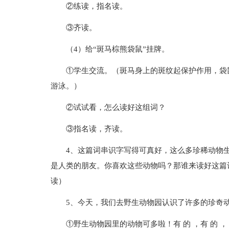
②练读，指名读。
③齐读。
（4）给“斑马棕熊袋鼠”挂牌。
①学生交流。（斑马身上的斑纹起保护作用，袋
游泳。）
②试试看，怎么读好这组词？
③指名读，齐读。
4、这篇词串识字写得可真好，这么多珍稀动物
是人类的朋友。你喜欢这些动物吗？那谁来读好这篇
读）
5、今天，我们去野生动物园认识了许多的珍奇
①野生动物园里的动物可多啦！有 的 ，有 的 ，