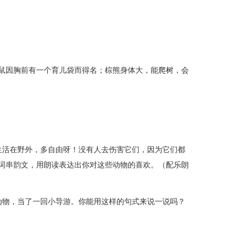
鼠因胸前有一个育儿袋而得名；棕熊身体大，能爬树，会
生活在野外，多自由呀！没有人去伤害它们，因为它们都
词串韵文，用朗读表达出你对这些动物的喜欢。（配乐朗
动物，当了一回小导游。你能用这样的句式来说一说吗？