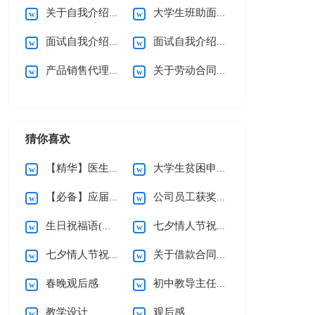
关于自我介绍【荐】
大学生班助面试自我介绍
面试自我介绍【精】
面试自我介绍(合集15篇)
产品销售代理合同(15篇)
关于劳动合同的注意事项
猜你喜欢
【精华】医生的辞职报告三篇
大学生贫困申请书(精选15篇)
【必备】应届生求职信四篇
公司员工获奖感言
生日祝福语(精选15篇)
七夕情人节祝福语汇编15篇
七夕情人节祝福语汇编15篇
关于借款合同合集15篇
春晚观后感
初中教导主任个人述职报告
教学设计
观后感