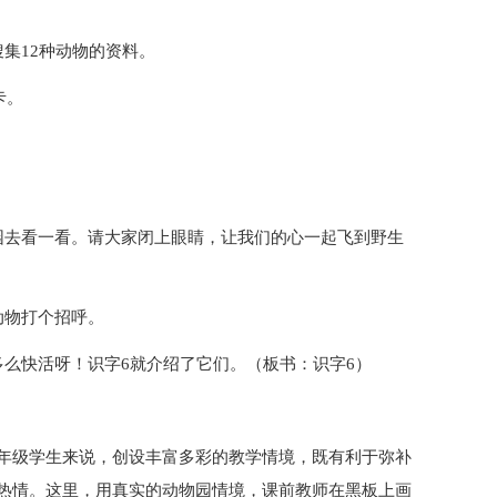
集12种动物的资料。
卡。
园去看一看。请大家闭上眼睛，让我们的心一起飞到野生
动物打个招呼。
多么快活呀！识字6就介绍了它们。（板书：识字6）
年级学生来说，创设丰富多彩的教学情境，既有利于弥补
热情。这里，用真实的动物园情境，课前教师在黑板上画