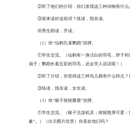
②听了他们的介绍，你们发现这三种动物有什么
③谁来读好这组词？练读，指名读。
④男生朗读，齐读。
（2）给“仙鹤孔雀鹦鹉”挂牌。
①学生交流。（仙鹤有一身洁白的羽毛，脖子和
扇子；鹦鹉长着五彩的羽毛，还会学人说话呢！）
②听了介绍，你觉得这三种鸟儿都有什么特点？
③练读，指名读，女生读。
（3）给“猴子猩猩麋鹿”挂牌。
①学生交流。（猴子活泼机灵；猩猩憨厚可爱；
象”。）（出示图片欣赏）你喜欢他们吗？