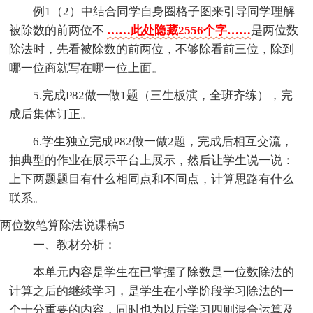
例1（2）中结合同学自身圈格子图来引导同学理解
被除数的前两位不
……此处隐藏2556个字……
是两位数
除法时，先看被除数的前两位，不够除看前三位，除到
哪一位商就写在哪一位上面。
5.完成P82做一做1题（三生板演，全班齐练），完
成后集体订正。
6.学生独立完成P82做一做2题，完成后相互交流，
抽典型的作业在展示平台上展示，然后让学生说一说：
上下两题题目有什么相同点和不同点，计算思路有什么
联系。
两位数笔算除法说课稿5
一、教材分析：
本单元内容是学生在已掌握了除数是一位数除法的
计算之后的继续学习，是学生在小学阶段学习除法的一
个十分重要的内容，同时也为以后学习四则混合运算及