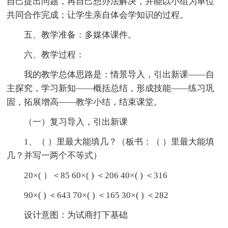
自己提出问题，再自己想办法解决，并能以小组为单位
共同合作完成；让学生亲自体会学知识的过程。
五、教学准备：多媒体课件。
六、教学过程：
我的教学总体思路是：情景导入，引出新课——自
主探究，学习新知——概括总结，形成技能——练习巩
固，拓展增高——教学小结，结束课堂。
（一）复习导入，引出新课
1、（ ）里最大能填几？（板书：（ ）里最大能填
几？并写一两个不等式）
20×( ）＜85 60×( ) ＜206 40×( ) ＜316
90×( ) ＜643 70×( ) ＜165 30×( ) ＜282
设计意图：为试商打下基础