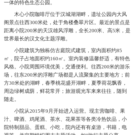
一体的特色生态公园。
木心小院咖啡厅位于汉城湖湖畔，遗址公园内大风
阁景点往西300米处，处于角楼叠翠片区。最近的景点是
距离小院200米的天汉雄风浮雕，全长200米、高5米，是
世界最长的汉文化主题浮雕。
小院建筑为独栋仿古庭院式建筑，室内面积约85
㎡，院子占地面积约160㎡。室内装修温馨舒适，有特色
风格。小院周围环境优美，交通便利。往西200米的游乐
场，往东200米的浮雕广场都是人流聚集的主要地方；前
方30米处的湖畔，春季桃花盛开湖畔，夏季荷花飘香，
周边绿树成荫，鲜花常开；旅游观光车来来往往，随到
随走。
小院从2015年9月开始进入运营。现主营咖啡、果
汁、啤酒、鸡尾酒、茶水、花果茶等各类冷热饮品，小
院特制甜品、蛋糕、小吃，院内还有有桌游，书籍，电