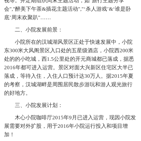
视等。并定期组织周末主题活动，如"旅行主题分享
会","醉美下午茶&插花主题活动","‘杀人游戏’&‘谁是卧
底’周末欢聚趴"……
二、小院发展前景：
小院所在的汉城湖风景区正处于快速发展中，小院
东300米大风阁景区入口处的五星级酒店，小院西200米
处的的小吃城，西1.5公里处的开元商城都已落成，据悉
2016年都可进入运营。景区对面大兴新区住宅区大半已
落成，等待入住，入住人口预计达30万人。据2015年夏
的考察，汉城湖畔是周围居民散步游玩和游人观光旅行
的好地方。
三、小院发展计划：
木心小院咖啡厅2015年9月已进入运营，现因小院发
展需要对外扩股，用于2016年小院运行投入和项目增
加！