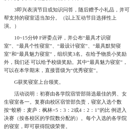
3即兴表演节目或知识问答，随后赠予小礼品，并可
帮支持的寝室适当加分。（以上互动节目选择性上
演。）
10~15分钟 F评委点评，并公布“最具才识寝
室”、“最具个性寝室”、“最设计寝室”、“最具默契寝
室”和“最具魅力寝室”，组织奖3名。在给予物质小奖励
外，我们还 可以给予校级奖励。其中“最具魅力寝室”，
可以在本学期末，直接晋级为“优秀寝室”。
G获奖寝室上台领奖。
活动说明：初赛由各学院宿管部筛选最佳的男、女
生寝室各一。复赛由校区宿管部负责，寝室入选个数
按“蛟桥：麦庐：枫林=5：3：2或4：2：1”的比 例进入
决赛（按各校区的学院数分配的）。每个入选的各学院
的寝室，即可获得院级荣誉。