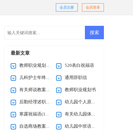
会员注册
会员登录
最新文章
教师职业规划心得体会
520表白祝福语
儿科护士年终述职报告
通用辞职信
有关师说教案模板合集八篇
教师职业规划书
后勤经理述职报告
幼儿园个人原因辞职信
寒露祝福语(15篇)
有关幼儿园体育活动教案范文
自选商场教案汇总十篇
幼儿园中班语言教案15篇