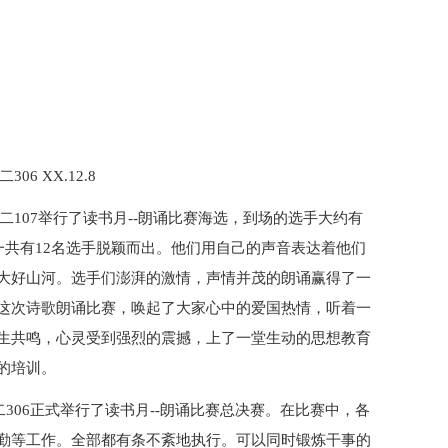
06 XX.12.8
教二107举行了读书月--朗诵比赛海选，到场的选手大约有
一共有12名选手脱颖而出。他们用自己的声音表达着他们
大好山河。选手们澎湃的激情，声情并茂的朗诵赢得了一
这次诗歌朗诵比赛，唤起了大家心中的爱国热情，听着一
生共鸣，心灵受到强烈的震撼，上了一堂生动的思想教育
的培训。
二306正式举行了读书月--朗诵比赛总决赛。在比赛中，各
勤等工作。全部都有条不紊地执行。可以同时锻炼干事的