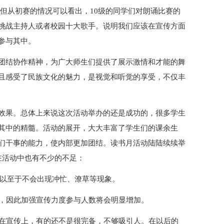
但从初赛的情况可以看出，10级的同学们对朗诵比赛的
挑战主持人或者校园十大歌手。说明我们应该在宣传方面
参与其中。
团结协作精神，为广大师生们提供了展示激情和才能的舞
且感受了民族文化的魅力，是视觉和听觉的享受，不仅丰
效果。总体上来说这次活动举办的还是成功的，很多学生
其中的精髓。活动的展开，大大丰富了学生们的课余生
们干事的能力，使内部更加团结。读书月活动陆陆续续举
在活动中也有不少的不足：
好，以至于不会出现冲忙、潦草等现象。
传，因此加强宣传力度参与人数将会明显增加。
，在宣传上，有的还不是很完备，不够吸引人。在以后的