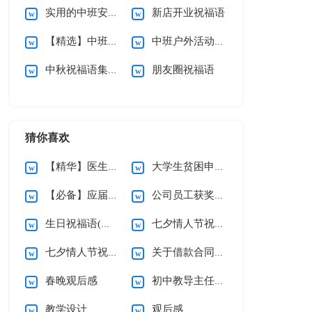
实用的中班安全教案模板汇总8篇
新店开业祝福语
【精选】中班户外活动教案四篇
中班户外活动教案优秀
中秋祝福语集合15篇
朋友圈祝福语
猜你喜欢
【精华】医生的辞职报告三篇
大学生贫困申请书(精选15篇)
【必备】应届生求职信四篇
公司员工获奖感言
生日祝福语(精选15篇)
七夕情人节祝福语汇编15篇
七夕情人节祝福语汇编15篇
关于借款合同合集15篇
春晚观后感
初中教导主任个人述职报告
教学设计
观后感