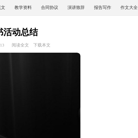
范文
教学资料
合同协议
演讲致辞
报告写作
作文大全
书活动总结
13
阅读全文
下载本文