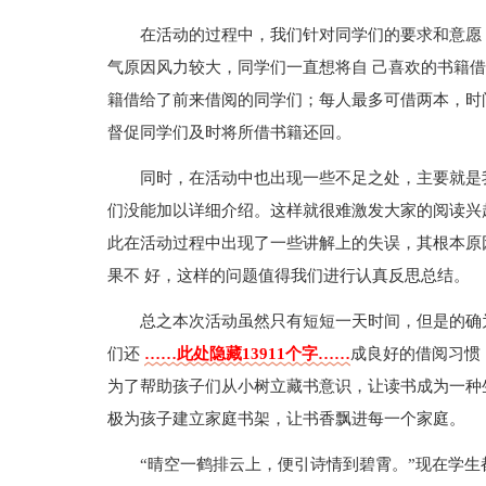
在活动的过程中，我们针对同学们的要求和意愿
气原因风力较大，同学们一直想将自 己喜欢的书籍
籍借给了前来借阅的同学们；每人最多可借两本，时
督促同学们及时将所借书籍还回。
同时，在活动中也出现一些不足之处，主要就是
们没能加以详细介绍。这样就很难激发大家的阅读兴
此在活动过程中出现了一些讲解上的失误，其根本原
果不 好，这样的问题值得我们进行认真反思总结。
总之本次活动虽然只有短短一天时间，但是的确
们还
……此处隐藏13911个字……
成良好的借阅习惯
为了帮助孩子们从小树立藏书意识，让读书成为一种
极为孩子建立家庭书架，让书香飘进每一个家庭。
“晴空一鹤排云上，便引诗情到碧霄。”现在学