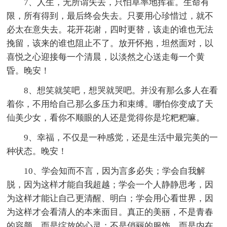
7、人生，无所谓失去，只怕草率地挥霍。生命有
限，所有得到，最后终会失去。只要用心珍惜过，就不
必太在意失去。花开花谢，四时更替，该走的谁也无法
挽留，该来的谁也阻止不了。放开怀抱，坦然面对，以
喜悦之心迎接每一个清晨，以淡然之心送走每一个黄
昏。晚安！
8、想笑就笑吧，想哭就哭吧。并没有那么多人在看
着你，不用给自己那么多压力和束缚。哪怕你变成了天
仙美少女，看你不顺眼的人还是觉得你是坨粑粑嘛。
9、幸福，不仅是一种感觉，还是生活中最完美的一
种状态。晚安！
10、学会知而不言，因为言多必失；学会自我解
脱，因为这样才能自我超越；学会一个人静静思考，因
为这样才能让自己更清醒、明白；学会用心看世界，因
为这样才会看清人的本来面目。真正的美丽，不是青春
的容颜，而是绽放的心灵；不是俏丽的服饰，而是内在