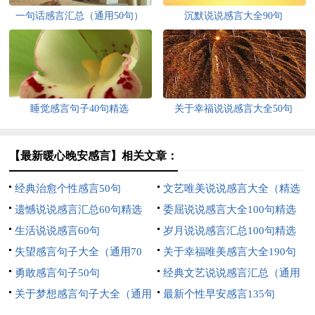
一句话感言汇总（通用50句）
沉默说说感言大全90句
睡觉感言句子40句精选
关于幸福说说感言大全50句
【最新暖心晚安感言】相关文章：
经典治愈个性感言50句
文艺唯美说说感言大全（精选
遗憾说说感言汇总60句精选
80句）
委屈说说感言大全100句精选
生活说说感言60句
岁月说说感言汇总100句精选
失望感言句子大全（通用70
关于幸福唯美感言大全190句
句）
勇敢感言句子50句
精选
经典文艺说说感言汇总（通用
关于梦想感言句子大全（通用
100句）
最新个性早安感言135句
80句）