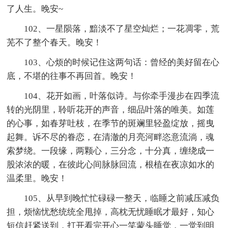
了人生。晚安~
102、一星陨落，黯淡不了星空灿烂；一花凋零，荒
芜不了整个春天。晚安！
103、心烦的时候记住这两句话：曾经的美好留在心
底，不堪的往事不再回首。晚安！
104、花开如画，叶落似诗。与你牵手漫步在四季流
转的光阴里，聆听花开的声音，细品叶落的唯美。如莲
的心事，如春芽吐枝，在季节的斑斓里轻盈绽放，摇曳
起舞。诉不尽的眷恋，在清澈的月亮河畔恣意流淌，魂
索梦绕。一段缘，两颗心，三分念，十分真，缠绕成一
股浓浓的暖，在彼此心间脉脉回流，根植在夜凉如水的
温柔里。晚安！
105、从早到晚忙忙碌碌一整天，临睡之前减压减负
担，烦恼忧愁统统全甩掉，高枕无忧睡眠才最好，知心
短信赶紧送到，打开看完开心一笑蒙头睡觉，一觉到明