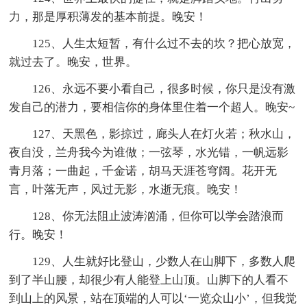
力，那是厚积薄发的基本前提。晚安！
125、人生太短暂，有什么过不去的坎？把心放宽，
就过去了。晚安，世界。
126、永远不要小看自己，很多时候，你只是没有激
发自己的潜力，要相信你的身体里住着一个超人。晚安~
127、天黑色，影掠过，廊头人在灯火若；秋水山，
夜自没，兰舟我今为谁做；一弦琴，水光错，一帆远影
青月落；一曲起，千金诺，胡马天涯苍穹阔。花开无
言，叶落无声，风过无影，水逝无痕。晚安！
128、你无法阻止波涛汹涌，但你可以学会踏浪而
行。晚安！
129、人生就好比登山，少数人在山脚下，多数人爬
到了半山腰，却很少有人能登上山顶。山脚下的人看不
到山上的风景，站在顶端的人可以‘一览众山小’，但我觉