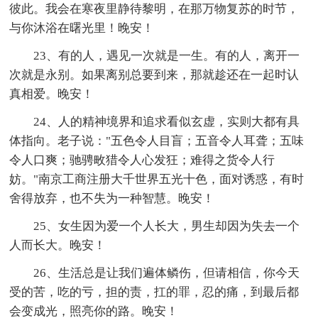
彼此。我会在寒夜里静待黎明，在那万物复苏的时节，
与你沐浴在曙光里！晚安！
23、有的人，遇见一次就是一生。有的人，离开一
次就是永别。如果离别总要到来，那就趁还在一起时认
真相爱。晚安！
24、人的精神境界和追求看似玄虚，实则大都有具
体指向。老子说："五色令人目盲；五音令人耳聋；五味
令人口爽；驰骋畋猎令人心发狂；难得之货令人行
妨。"南京工商注册大千世界五光十色，面对诱惑，有时
舍得放弃，也不失为一种智慧。晚安！
25、女生因为爱一个人长大，男生却因为失去一个
人而长大。晚安！
26、生活总是让我们遍体鳞伤，但请相信，你今天
受的苦，吃的亏，担的责，扛的罪，忍的痛，到最后都
会变成光，照亮你的路。晚安！