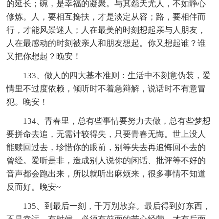
的延长；碗，是幸福的凝聚。与其怨天尤人，不如静心
修炼。人，要相互搀扶，才是淡定从容；路，要相伴而
行，才能风景迷人；人在最美的时刻想起亲与人朋友，
人在最感动的时刻被亲人和朋友想起。你又想起谁？谁
又把你想起？晚安！
133、做人的四大基本准则：生活中不刻意伪装，爱
情里不过度依赖，倾听时不着急辩解，说话时不有意冒
犯。晚安！
134、青春里，总有些事情要努力去做，总有些梦想
要拼命去追，无需计较得失，只要青春无悔。世上没人
能赎回过去，珍惜你的眼前，别等失去再追悔回不去的
曾经。爱听是非，造成别人说你的闲话、批评等不好的
音声都会跑出来，所以就听出麻烦来，很多事情不知道
反而好。晚安~
135、到最后一刻，千万别放弃。最后得到好东西，