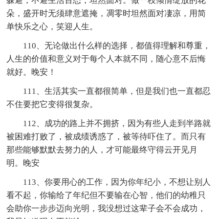
躲避；不避生活百态，坦然面对。做一枝倾情绽放的花
朵，盛开时无须肆意遮掩，凋零时坦然面对凄凉，用简
单快乐之心，笑迎人生。
110、无论做出什么样的选择，都值得理解和尊重，
人生的价值和意义对于每个人本就不同，随心意不后悔
就好。晚安！
111、生活其实一直都很简单，但是我们也一直都忍
不住要把它变得很复杂。
112、成功的路上并不拥挤，因为有些人走到半路就
被困难打败了，被成绩诱惑了，被等待吓住了。而只有
那些能够默默去努力的人，才可能最终守得云开见月
明。晚安
113、你要用心的工作，因为你年纪小，不想让别人
看不起，你输给了年纪但不要输在心智，他们的幼稚只
会助你一步步迈向光明，我没想过这辈子会不会成功，