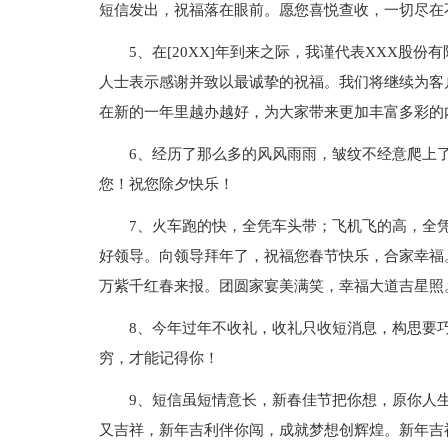
短信发出，祝福落在眼前。愿您喜悦查收，一切尽在
5、在[20XX]年到来之际，我谨代表XXX股
人士表示感谢并致以最诚挚的祝福。我们将继续为客
在新的一年里越办越好，为大家带来更加丰富多彩的
6、经历了那么多的风风雨雨，皱纹不经意爬上
您！祝您除夕快乐！
7、火车跑的快，全凭车头带；飞机飞的高，全
好领导。向领导拜年了，祝福您春节快乐，合家幸福
万紫千红春来报。团圆家宴美满笑，幸福大道吉星照
8、今年过年不收礼，收礼只收短消息，构思要
穷，才能记得你！
9、短信虽短情意长，新春佳节把你想，原你人
又吉祥，新年吉利伴你闯，成就梦想创辉煌。新年吉