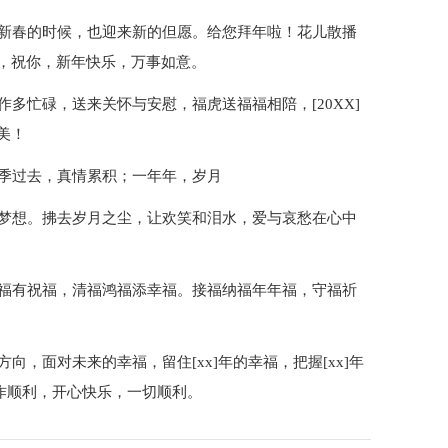
来新春的时候，也迎来新的但愿。给您拜年啦！花儿散播
，祝你，新年快乐，万事如意。
多忙碌，送来关怀与安慰，福虎送福福相陪，[20XX]
美！
四季过去，真情累积；一年年，岁月
的梦想。拂去岁月之尘，让欢笑和泪水，爱与哀愁在心中
来福有祝福，清福鸿福添幸福。接福纳福年年福，守福祈
向，面对未来的幸福，留住[xx]年的幸福，把握[xx]年
工作顺利，开心快乐，一切顺利。