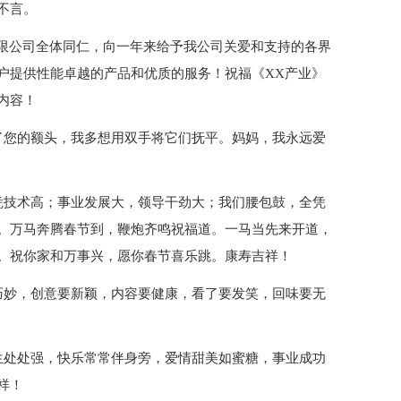
不言。
份有限公司全体同仁，向一年来给予我公司关爱和支持的各界
户提供性能卓越的产品和优质的服务！祝福《XX产业》
内容！
了您的额头，我多想用双手将它们抚平。妈妈，我永远爱
凭技术高；事业发展大，领导干劲大；我们腰包鼓，全凭
。万马奔腾春节到，鞭炮齐鸣祝福道。一马当先来开道，
。祝你家和万事兴，愿你春节喜乐跳。康寿吉祥！
巧妙，创意要新颖，内容要健康，看了要发笑，回味要无
生处处强，快乐常常伴身旁，爱情甜美如蜜糖，事业成功
祥！