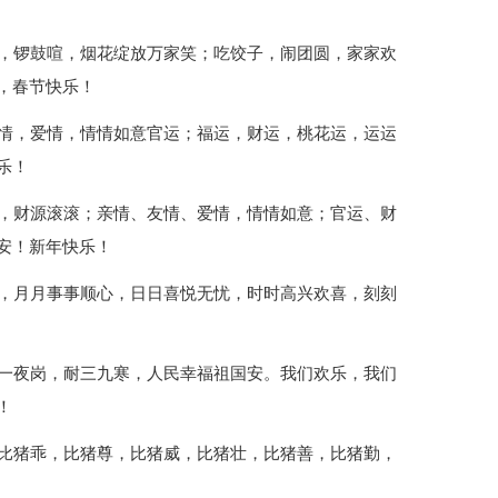
响，锣鼓喧，烟花绽放万家笑；吃饺子，闹团圆，家家欢
，春节快乐！
友情，爱情，情情如意官运；福运，财运，桃花运，运运
乐！
财，财源滚滚；亲情、友情、爱情，情情如意；官运、财
安！新年快乐！
意，月月事事顺心，日日喜悦无忧，时时高兴欢喜，刻刻
站一夜岗，耐三九寒，人民幸福祖国安。我们欢乐，我们
！
，比猪乖，比猪尊，比猪威，比猪壮，比猪善，比猪勤，