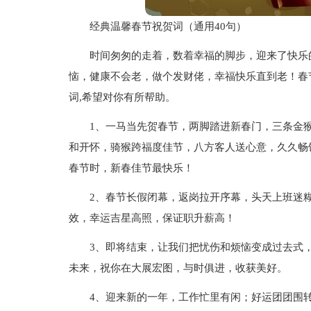
经典温馨春节祝贺词（通用40句）
时间匆匆的走着，数着幸福的脚步，迎来了快乐的
恼，健康不会老，做个发财佬，幸福快乐直到老！春
词,希望对你有所帮助。
1、一马当先贺春节，两脚踏进新春门，三条金
和开怀，骑猴跨福度佳节，八方客人送心意，久久畅
春节时，新春佳节最快乐！
2、春节长假闭幕，返岗拉开序幕，头天上班迷
效，幸运吉星高照，保证职升薪高！
3、即将结束，让我们把忧伤和烦恼变成过去式
未来，祝你在大展宏图，与时俱进，收获美好。
4、迎来新的一年，工作忙里有闲；好运团团围