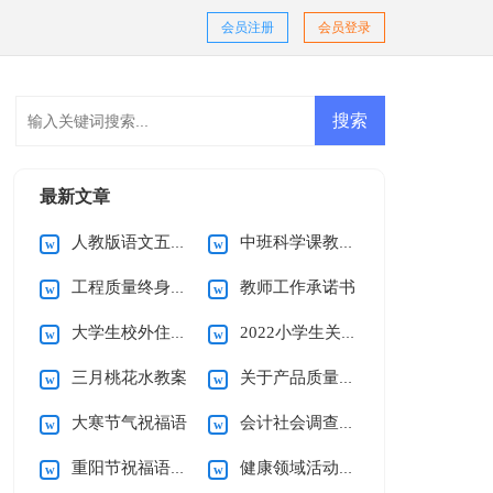
会员注册
会员登录
最新文章
人教版语文五年级第一单元教案
中班科学课教案昆虫的家
工程质量终身责任承诺书范文集锦八篇
教师工作承诺书
大学生校外住宿承诺书
2022小学生关于街头错别字调查报告
三月桃花水教案
关于产品质量承诺书模板锦集5篇
大寒节气祝福语
会计社会调查报告15篇
重阳节祝福语集合15篇
健康领域活动教案