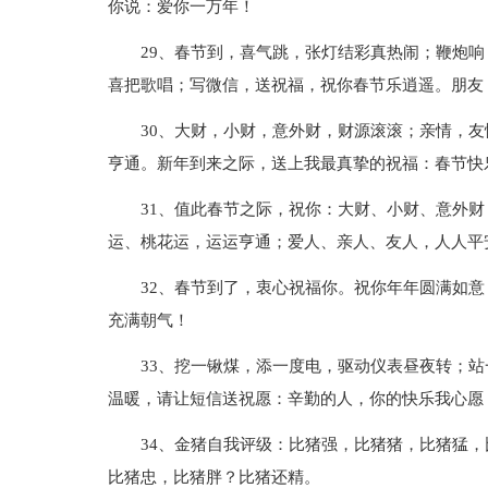
你说：爱你一万年！
29、春节到，喜气跳，张灯结彩真热闹；鞭炮
喜把歌唱；写微信，送祝福，祝你春节乐逍遥。朋友
30、大财，小财，意外财，财源滚滚；亲情，
亨通。新年到来之际，送上我最真挚的祝福：春节快
31、值此春节之际，祝你：大财、小财、意外
运、桃花运，运运亨通；爱人、亲人、友人，人人平
32、春节到了，衷心祝福你。祝你年年圆满如
充满朝气！
33、挖一锹煤，添一度电，驱动仪表昼夜转；
温暖，请让短信送祝愿：辛勤的人，你的快乐我心愿
34、金猪自我评级：比猪强，比猪猪，比猪猛
比猪忠，比猪胖？比猪还精。