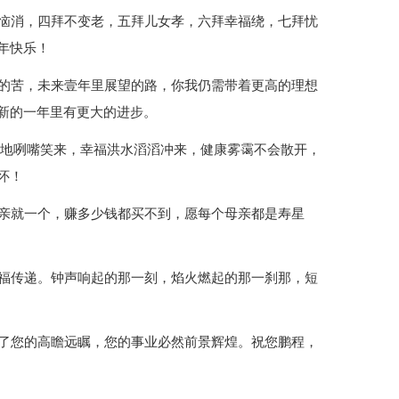
烦恼消，四拜不变老，五拜儿女孝，六拜幸福绕，七拜忧
年快乐！
登的苦，未来壹年里展望的路，你我仍需带着更高的理想
新的一年里有更大的进步。
的大地咧嘴笑来，幸福洪水滔滔冲来，健康雾霭不会散开，
怀！
母亲就一个，赚多少钱都买不到，愿每个母亲都是寿星
幸福传递。钟声响起的那一刻，焰火燃起的那一刹那，短
有了您的高瞻远瞩，您的事业必然前景辉煌。祝您鹏程，