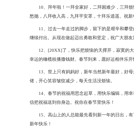
10、拜年啦！一拜全家好，二拜困难少，三拜
愁抛，八拜收入高，九拜平安罩，十拜乐逍遥。祝新
11、过去一年走过的脚步，留下的是艰辛和攀
继续付出。从现在做起迈出勇敢和坚定，祝广大朋友
12、[20XX]了，快乐把烦恼的天撑开，寂寞
幸运的橄榄枝播撒钱财。春节到来，愿好运相伴乐开
13、世上只有妈妈好，新年当然新年最好，好
佬，开心笑容皱纹减少，每天生活没烦恼。
14、春节的祝福用思念起草，用快乐编辑，用
信把祝福送到你身边。祝你在春节里快乐！
15、高山上的人总能最先看到新一年的日出，
新年快乐！