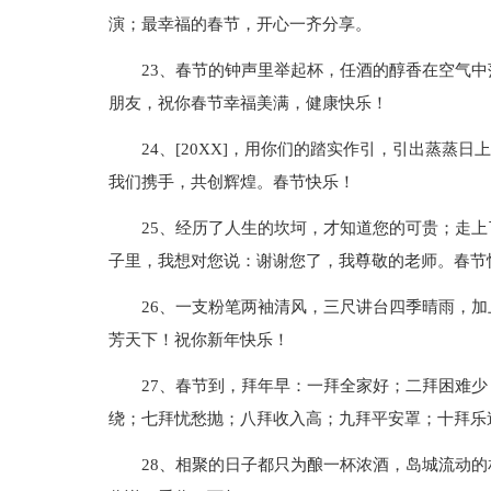
演；最幸福的春节，开心一齐分享。
23、春节的钟声里举起杯，任酒的醇香在空气
朋友，祝你春节幸福美满，健康快乐！
24、[20XX]，用你们的踏实作引，引出蒸蒸
我们携手，共创辉煌。春节快乐！
25、经历了人生的坎坷，才知道您的可贵；走上
子里，我想对您说：谢谢您了，我尊敬的老师。春节
26、一支粉笔两袖清风，三尺讲台四季晴雨，
芳天下！祝你新年快乐！
27、春节到，拜年早：一拜全家好；二拜困难
绕；七拜忧愁抛；八拜收入高；九拜平安罩；十拜乐
28、相聚的日子都只为酿一杯浓酒，岛城流动