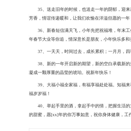
35、送走旧年的时候，也送走一年的阴郁，迎
芳香，情谊传递暖和，让我们欢愉在洋溢但愿的一年
36、新春短信满天飞，小年先把祝福堆，年末工作
年春节大业等你追，情深意长是朋友，小年快乐多和
37、一天天，时间过去，成长累积；一月月，
38、新的一年开启新的期望，新的空白承载新
凝成一颗厚重的晶莹的琥珀。祝新年快乐！
39、大福小福全家福，有福享福处处福。知福
福岁岁福！
40、举起手里的酒，拿起手中的情，把握生活的方
的甜蜜，愿[xx]年的你万事如意，祝你身体健康，