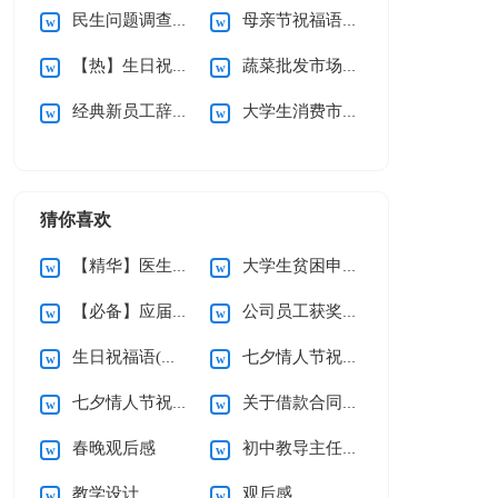
民生问题调查报告
母亲节祝福语(集合15篇)
【热】生日祝福语
蔬菜批发市场调查报告
经典新员工辞职信
大学生消费市场调查报告
猜你喜欢
【精华】医生的辞职报告三篇
大学生贫困申请书(精选15篇)
【必备】应届生求职信四篇
公司员工获奖感言
生日祝福语(精选15篇)
七夕情人节祝福语汇编15篇
七夕情人节祝福语汇编15篇
关于借款合同合集15篇
春晚观后感
初中教导主任个人述职报告
教学设计
观后感