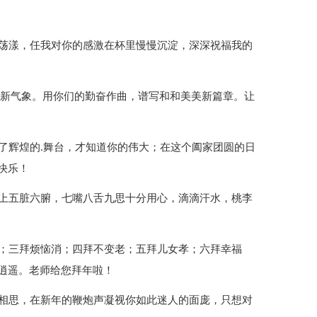
中荡漾，任我对你的感激在杯里慢慢沉淀，深深祝福我的
日上新气象。用你们的勤奋作曲，谱写和和美美新篇章。让
了辉煌的.舞台，才知道你的伟大；在这个阖家团圆的日
快乐！
加上五脏六腑，七嘴八舌九思十分用心，滴滴汗水，桃李
少；三拜烦恼消；四拜不变老；五拜儿女孝；六拜幸福
逍遥。老师给您拜年啦！
的相思，在新年的鞭炮声凝视你如此迷人的面庞，只想对