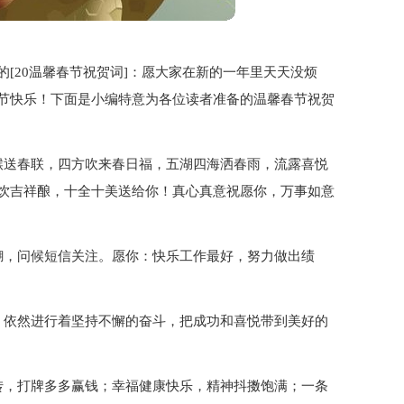
[20温馨春节祝贺词]：愿大家在新的一年里天天没烦
节快乐！下面是小编特意为各位读者准备的温馨春节祝贺
猴送春联，四方吹来春日福，五湖四海洒春雨，流露喜悦
饮吉祥酿，十全十美送给你！真心真意祝愿你，万事如意
糊，问候短信关注。愿你：快乐工作最好，努力做出绩
，依然进行着坚持不懈的奋斗，把成功和喜悦带到美好的
转，打牌多多赢钱；幸福健康快乐，精神抖擞饱满；一条