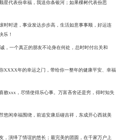
果颗星代表份幸福，我送你条银河；如果棵树代表份思
滚滚时时进，事业发达步步高，生活如意事事顺，好运连
快乐！
系于诚，一个真正的朋友不论身在何处，总时时付出关和
你XXXX年的幸运之门，带给你一整年的健康平安、幸福
喜败xxx，尽情使得乐心事。万富吝舍还是穷，得时知失
春节悠闲幸福围绕，前追安康后碰吉祥，东成开心西就美
朋友，演绎了情谊的悠长；最完美的团圆，在千家万户上