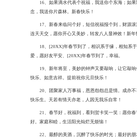
16、如果滴水代表个祝福，我送你个东海；如
念，我送你片森林。新春快乐！
17、新春来临问个好，短信祝福报个到，财源
连天天交，愿你开心又美妙，转发八人显神效！新年
18、[20XX]年春节到了，相识系于缘，相知
爱，愿好友平安、[20XX]年春节到了，幸福。
19、新年将至，美妙的钟声又要敲响，让它敲响
快乐、如意吉祥。提前祝你元旦快乐！
20、团聚家人万事福，恩恩怨怨总是情。成亦不
快乐生。天若有情天亦老，人因无我乐自常！
21、春节好，祝福到，看到贺卡笑一笑：愿你
好。家庭和睦，生活阳光灿烂无烦恼！
22、最醇的美酒，沉醉了快乐的时光；最好的