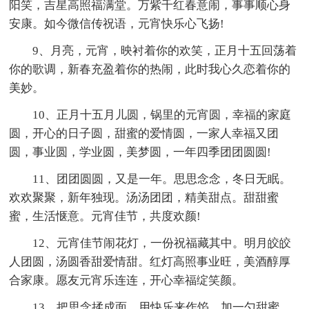
阳笑，吉星高照福满堂。万紫千红春意闹，事事顺心身
安康。如今微信传祝语，元宵快乐心飞扬!
9、月亮，元宵，映衬着你的欢笑，正月十五回荡着
你的歌调，新春充盈着你的热闹，此时我心久恋着你的
美妙。
10、正月十五月儿圆，锅里的元宵圆，幸福的家庭
圆，开心的日子圆，甜蜜的爱情圆，一家人幸福又团
圆，事业圆，学业圆，美梦圆，一年四季团团圆圆!
11、团团圆圆，又是一年。思思念念，冬日无眠。
欢欢聚聚，新年独现。汤汤团团，精美甜点。甜甜蜜
蜜，生活惬意。元宵佳节，共度欢颜!
12、元宵佳节闹花灯，一份祝福藏其中。明月皎皎
人团圆，汤圆香甜爱情甜。红灯高照事业旺，美酒醇厚
合家康。愿友元宵乐连连，开心幸福绽笑颜。
13、把思念揉成面，用快乐来作馅，加一勺甜蜜