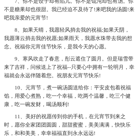
7、你不是饺子却有陷儿。你不是馄沌却也有汤。你
不是糖果却也很甜。我已经迫不及待了!来吧我的汤圆!来
吧我亲爱的元宵节!
8、如果天晴，我愿轻风捎去我的祝福;如果天阴，
我愿薄云捎去我的祝愿;如果雨天，我愿水珠带去我的想
念。祝福你元宵佳节快乐，是我今天的心愿。
9、寒风吹走了春意，彤云遮住了圆月。但是瑞雪带
来了吉祥，问候送上了祝福--只要心中拥有一轮明月，幸
福就会永远伴随着您。祝朋友元宵节快乐!
10、元宵节，煮一碗汤圆送给你：平安皮包着祝福
馅，用爱心煮熟，吃一个幸福，吃两个温馨，吃三个健
康，吃一碗发财，喝汤顺利!
11、美好的祝愿传到你的手机，在元宵节到来之
时，愿你全家团团圆圆，甜甜蜜蜜，美美满满，快快乐
乐，和和美美，幸幸福福直到永永远远!