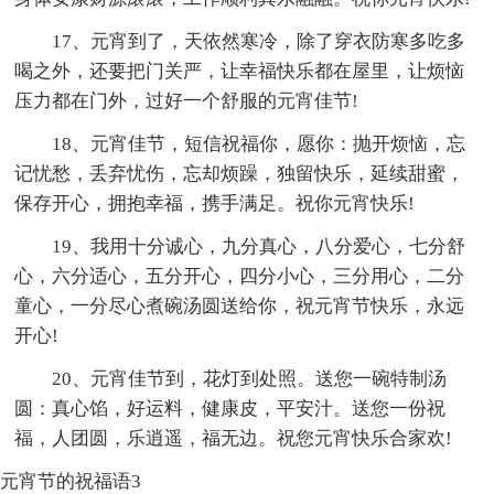
17、元宵到了，天依然寒冷，除了穿衣防寒多吃多
喝之外，还要把门关严，让幸福快乐都在屋里，让烦恼
压力都在门外，过好一个舒服的元宵佳节!
18、元宵佳节，短信祝福你，愿你：抛开烦恼，忘
记忧愁，丢弃忧伤，忘却烦躁，独留快乐，延续甜蜜，
保存开心，拥抱幸福，携手满足。祝你元宵快乐!
19、我用十分诚心，九分真心，八分爱心，七分舒
心，六分适心，五分开心，四分小心，三分用心，二分
童心，一分尽心煮碗汤圆送给你，祝元宵节快乐，永远
开心!
20、元宵佳节到，花灯到处照。送您一碗特制汤
圆：真心馅，好运料，健康皮，平安汁。送您一份祝
福，人团圆，乐逍遥，福无边。祝您元宵快乐合家欢!
元宵节的祝福语3