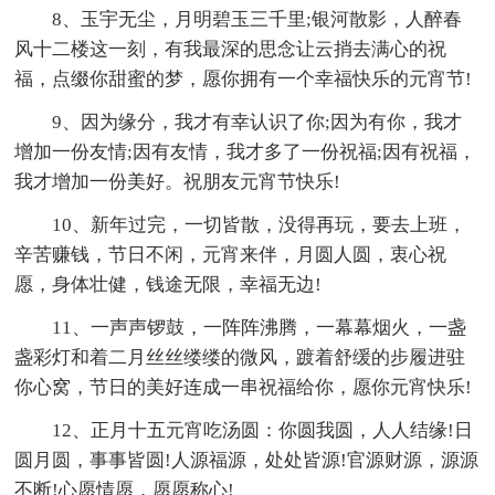
8、玉宇无尘，月明碧玉三千里;银河散影，人醉春
风十二楼这一刻，有我最深的思念让云捎去满心的祝
福，点缀你甜蜜的梦，愿你拥有一个幸福快乐的元宵节!
9、因为缘分，我才有幸认识了你;因为有你，我才
增加一份友情;因有友情，我才多了一份祝福;因有祝福，
我才增加一份美好。祝朋友元宵节快乐!
10、新年过完，一切皆散，没得再玩，要去上班，
辛苦赚钱，节日不闲，元宵来伴，月圆人圆，衷心祝
愿，身体壮健，钱途无限，幸福无边!
11、一声声锣鼓，一阵阵沸腾，一幕幕烟火，一盏
盏彩灯和着二月丝丝缕缕的微风，踱着舒缓的步履进驻
你心窝，节日的美好连成一串祝福给你，愿你元宵快乐!
12、正月十五元宵吃汤圆：你圆我圆，人人结缘!日
圆月圆，事事皆圆!人源福源，处处皆源!官源财源，源源
不断!心愿情愿，愿愿称心!