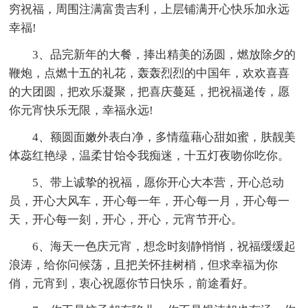
穷祝福，周围注满富贵吉利，上层铺满开心快乐加永远
幸福!
3、品完新年的大餐，捧出精美的汤圆，燃放除夕的
鞭炮，点燃十五的礼花，轰轰烈烈的中国年，欢欢喜喜
的大团圆，把欢乐凝聚，把喜庆蔓延，把祝福递传，愿
你元宵快乐无限，幸福永远!
4、额圆面嫩外表白净，多情蕴藉心甜如蜜，肤靓美
体蕊红艳绿，温柔甘饴令我痴迷，十五灯夜吻你吃你。
5、带上诚挚的祝福，愿你开心大本营，开心总动
员，开心大风车，开心每一年，开心每一月，开心每一
天，开心每一刻，开心，开心，元宵节开心。
6、海天一色庆元宵，想念时刻静悄悄，祝福缓缓起
浪涛，给你问候荡，且把关怀挂树梢，但求幸福为你
俏，元宵到，衷心祝愿你节日快乐，前途看好。