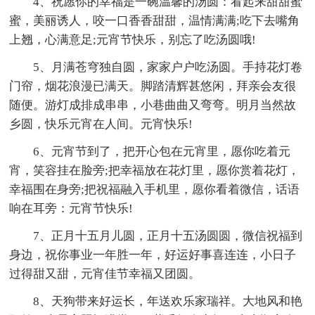
4、祝愿你的幸福是一碗温馨的汤圆：看起来甜甜蜜
蜜，美丽诱人，咬一口香香甜甜，温情满满;吃下去嘴角
上翘，心满意足;元宵节快乐，别忘了吃汤圆哦!
5、月满苍穹独自圆，家家户户吃汤圆。手持花灯卷
门帘，烟花浪漫已满天。脚踏清辉甚悠闲，拜亲会友很
随便。游灯成排成串串，小巷曲曲又弯弯。明月当然故
乡圆，快乐元宵在人间。元宵快乐!
6、元宵节到了，把开心包在元宵里，愿你吃着元
宵，笑容挂在脸旁;把幸福放在花灯里，愿你赏着花灯，
幸福围在身旁;把祝福融入手机里，愿你看着微信，话语
响在耳旁：元宵节快乐!
7、正月十五月儿圆，正月十五汤圆圆，微信祝福到
身边，祝你事业一年胜一年，好运好事喜连连，小日子
过得甜又甜，元宵佳节幸福又团圆。
8、天狗带来好运长，年送欢乐家瑞祥。大地风和艳