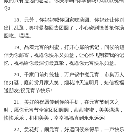
做的只有遥远的思念。你快乐吗?你幸福吗?我默默祝福
你!
18、元芳，你妈妈喊你回家吃汤圆。你妈还让你别
出门乱逛，奥特曼都回去团圆了，小心碰到怪兽抢你汤
圆吃。嘿嘿。
19、品着元宵的甜蜜，打开心扉的惦记，问候的短
信为你邮寄，祝愿你快乐又如意，让心怀飞翔着我的记
忆，祝福给你最深切最真挚，祝愿你元宵快乐如意。
20、千家门前灯笼挂，万户锅中煮元宵，市集万人
猜灯谜，庭前赏月家人笑，烟花冲天追明月，短信祝福
送朋友;祝元宵节快乐!
21、美好的祝愿传到你的手机，在元宵节到来之
时，愿你元宵节全家团团圆圆，甜甜蜜蜜，美美满满，
快快乐乐，和和美美，幸幸福福直到永永远远!
22、赏花灯，闹元宵，好运问候来得早，一声快乐