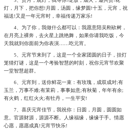
3、赏月，观灯，我等你!绽放，烟火，邀共赏!花
灯，月下，把你想!月圆，汤圆，缘梦圆!十五，元宵，祝
福送!又是一年元宵时，幸福传递万家乐!
4、为了你，我做什么都可以：我愿意陪吴刚砍树，
在月亮上裸奔，去火星上跳艳舞，如果你请我吃饭，今
天我就到你面前为你表演……吃元宵。
5、元宵节来到了，这是一个全家团圆的日子，挂灯
笼猜灯谜，这是一个考验智慧的时刻，祝你元宵节欢聚
一堂智慧超群。
6、元宵到，送你鲜花一束：有玫瑰，成双成对;有
玉兰，万事不难;有茉莉，事事如意;有秋菊，年年有余;
有火鹤，红红火火;有牡丹，一生平安!
7、喜庆元宵佳节，我祝你：日圆，月圆，圆圆如
意。官源财源，源源不断。人缘福缘，缘缘于手。情愿
心愿，愿愿成真!元宵节快乐!