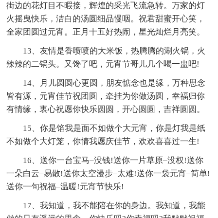
街边的花灯目不暇接，辉煌的采光飞流急转。万家的灯
火摇曳快乐，洁白的汤圆细品慢咽。祝君甜蜜开心笑，
全家团圆过元宵。正月十五好热闹，星光灿烂月亮笑。
13、友情是香喷喷的大米饭，热腾腾的涮火锅，火
辣辣的二锅头。又馋了吧，元宵节哥儿几个喝一盅吧!
14、月儿圆圆心更圆，朋友惦念也是缘，万种思念
皆有源，元宵佳节祝团圆，牵挂为你做汤圆，幸福归你
有情缘，衷心祝愿你快乐圆圆，开心圆圆，吉祥圆圆。
15、你是馅我是面不如做个大元宵，你是灯我是纸
不如做个大灯笼，你情我愿庆佳节，欢欢喜喜过一生!
16、送你一台宝马–没钱!送你一片草原–没权!送你
一朵白云–易散!送你太空漫步–太难!送你一袋元宵–简单!
送你一句祝福–温暖!元宵节快乐!
17、我知道，我不能陪在你的身边。我知道，我能