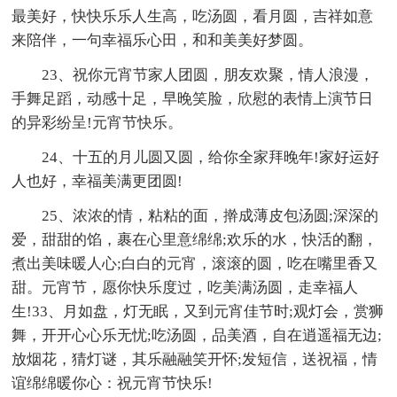
最美好，快快乐乐人生高，吃汤圆，看月圆，吉祥如意
来陪伴，一句幸福乐心田，和和美美好梦圆。
23、祝你元宵节家人团圆，朋友欢聚，情人浪漫，
手舞足蹈，动感十足，早晚笑脸，欣慰的表情上演节日
的异彩纷呈!元宵节快乐。
24、十五的月儿圆又圆，给你全家拜晚年!家好运好
人也好，幸福美满更团圆!
25、浓浓的情，粘粘的面，擀成薄皮包汤圆;深深的
爱，甜甜的馅，裹在心里意绵绵;欢乐的水，快活的翻，
煮出美味暖人心;白白的元宵，滚滚的圆，吃在嘴里香又
甜。元宵节，愿你快乐度过，吃美满汤圆，走幸福人
生!33、月如盘，灯无眠，又到元宵佳节时;观灯会，赏狮
舞，开开心心乐无忧;吃汤圆，品美酒，自在逍遥福无边;
放烟花，猜灯谜，其乐融融笑开怀;发短信，送祝福，情
谊绵绵暖你心：祝元宵节快乐!