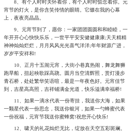
8、有个人时时关怀着你，有个人时时惦念着你。元
宵节的灯火，是你含笑传情的眼睛。它缀在我的心幕
上，夜夜亮晶晶。
9、元宵节到了，愿你：一家团团圆圆和和睦睦，一
年开开心心快快乐乐，一世平平安安健健康康;天天精精
神神灿灿烂烂，月月风风光光喜气洋洋;年年财源广进，
岁岁平安祥和!
10、正月十五闹元宵，大街小巷真热闹，舞龙舞狮
跑旱船，扭起秧歌踩高跷。圆月当空清辉照，赏灯漫步
青石桥，处处繁华笑语喧，最是一年夜色好。元宵佳节
到，吉星高高照，吉祥铺满金光道，快乐溢满幸福桥!
11、如果一滴水代表一份寄挂，我送你大海，如果
一颗星代表一份思念，我送你银河，如果一勺蜂蜜代表
一份祝福，元宵节我送你蜜蜂窝!祝您开心快乐!
12、啸天的礼花灿烂无比，绽放在天空五彩斑斓。