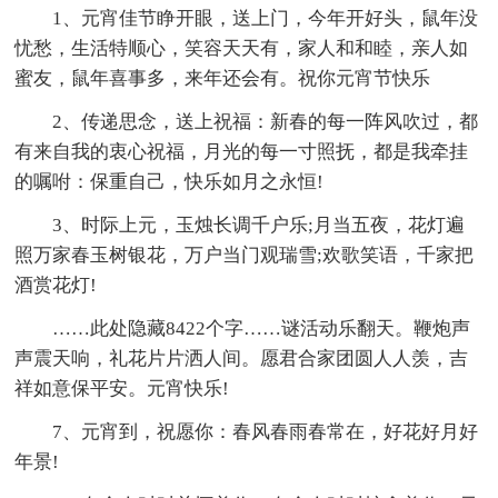
1、元宵佳节睁开眼，送上门，今年开好头，鼠年没
忧愁，生活特顺心，笑容天天有，家人和和睦，亲人如
蜜友，鼠年喜事多，来年还会有。祝你元宵节快乐
2、传递思念，送上祝福：新春的每一阵风吹过，都
有来自我的衷心祝福，月光的每一寸照抚，都是我牵挂
的嘱咐：保重自己，快乐如月之永恒!
3、时际上元，玉烛长调千户乐;月当五夜，花灯遍
照万家春玉树银花，万户当门观瑞雪;欢歌笑语，千家把
酒赏花灯!
……此处隐藏8422个字……谜活动乐翻天。鞭炮声
声震天响，礼花片片洒人间。愿君合家团圆人人羡，吉
祥如意保平安。元宵快乐!
7、元宵到，祝愿你：春风春雨春常在，好花好月好
年景!