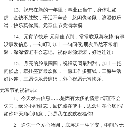
13、祝您在新的一年里：事业正当午，身体壮如
虎，金钱不胜数，干活不辛苦，悠闲像老鼠，浪漫似乐
谱，快乐莫你属。元宵佳节美满幸福!
14、元宵节快乐!元宵佳节到，常常联系莫忘掉;有事
没事发信息，一句叮咛加上一句问候;朋友虽然不常相
聚，深深情谊不会忘记。祝你财源滚滚，好运连连!
15、月亮的脸最圆圆，祝福汤圆最甜甜，加上一把
问候盐，牵挂盛宴最欢颜，一愿工作多赚钱，二愿生活
好运连，三愿快乐最缠绵，衷心祝愿元宵快乐。
元宵节的祝福语2
1、今天发去信息……是因有太多的情意!情谊不会
失去，缘分不能健忘，回忆藏在梦里，思念埋在心底!假
如你每天顺心顺意，那是我在默默祝福你!
2、送你一个爱心汤圆，底层送一生平安，中间放无