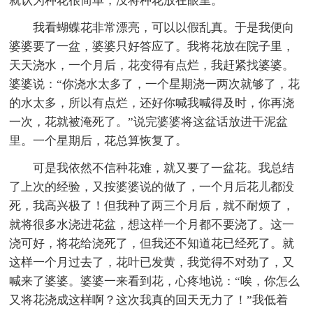
就认为种花很简单，没将种花放在眼里。
我看蝴蝶花非常漂亮，可以以假乱真。于是我便向
婆婆要了一盆，婆婆只好答应了。我将花放在院子里，
天天浇水，一个月后，花变得有点烂，我赶紧找婆婆。
婆婆说：“你浇水太多了，一个星期浇一两次就够了，花
的水太多，所以有点烂，还好你喊我喊得及时，你再浇
一次，花就被淹死了。”说完婆婆将这盆话放进干泥盆
里。一个星期后，花总算恢复了。
可是我依然不信种花难，就又要了一盆花。我总结
了上次的经验，又按婆婆说的做了，一个月后花儿都没
死，我高兴极了！但我种了两三个月后，就不耐烦了，
就将很多水浇进花盆，想这样一个月都不要浇了。这一
浇可好，将花给浇死了，但我还不知道花已经死了。就
这样一个月过去了，花叶已发黄，我觉得不对劲了，又
喊来了婆婆。婆婆一来看到花，心疼地说：“唉，你怎么
又将花浇成这样啊？这次我真的回天无力了！”我低着