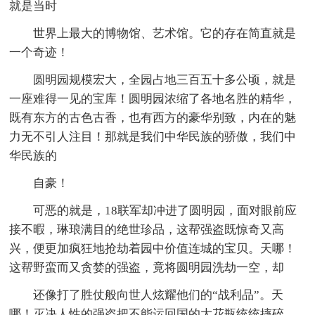
就是当时
世界上最大的博物馆、艺术馆。它的存在简直就是
一个奇迹！
圆明园规模宏大，全园占地三百五十多公顷，就是
一座难得一见的宝库！圆明园浓缩了各地名胜的精华，
既有东方的古色古香，也有西方的豪华别致，内在的魅
力无不引人注目！那就是我们中华民族的骄傲，我们中
华民族的
自豪！
可恶的就是，18联军却冲进了圆明园，面对眼前应
接不暇，琳琅满目的绝世珍品，这帮强盗既惊奇又高
兴，便更加疯狂地抢劫着园中价值连城的宝贝。天哪！
这帮野蛮而又贪婪的强盗，竟将圆明园洗劫一空，却
还像打了胜仗般向世人炫耀他们的“战利品”。天
哪！灭决人性的强盗把不能运回国的大花瓶统统摔碎，