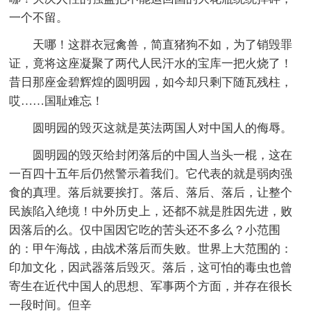
一个不留。
天哪！这群衣冠禽兽，简直猪狗不如，为了销毁罪
证，竟将这座凝聚了两代人民汗水的宝库一把火烧了！
昔日那座金碧辉煌的圆明园，如今却只剩下随瓦残柱，
哎……国耻难忘！
圆明园的毁灭这就是英法两国人对中国人的侮辱。
圆明园的毁灭给封闭落后的中国人当头一棍，这在
一百四十五年后仍然警示着我们。它代表的就是弱肉强
食的真理。落后就要挨打。落后、落后、落后，让整个
民族陷入绝境！中外历史上，还都不就是胜因先进，败
因落后的么。仅中国因它吃的苦头还不多么？小范围
的：甲午海战，由战术落后而失败。世界上大范围的：
印加文化，因武器落后毁灭。落后，这可怕的毒虫也曾
寄生在近代中国人的思想、军事两个方面，并存在很长
一段时间。但辛