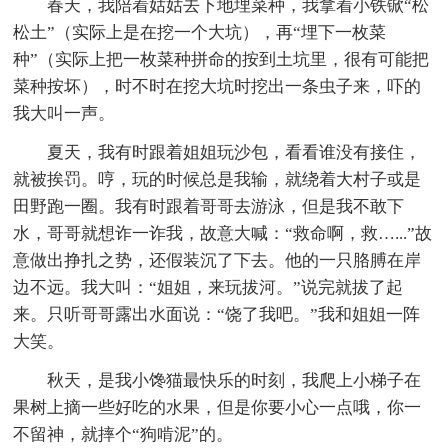
春天，我陪着姑姑去下地埋菜种，我拿着小铁锨“松
松土”（实际上是在挖一个大坑），再“埋下一枚菜
种”（实际上把一枚菜种拼命的按到土坑里，很有可能把
菜种按坏），时不时在挖大坑时挖出一条虫子来，吓的
我大叫一声。
夏天，我有时跟着姐姐玩沙包，看看谁没有接住，
就被挨罚。哼，玩的时候总是我输，就绕着大村子或是
田野跑一圈。我有时跟着哥哥去游泳，但是我不敢下
水，哥哥就想诈一诈我，故意大喊：“救命啊，救…...”故
意做出挣扎之势，还假装沉了下去。他的一只胳膊在岸
边不远。我大叫：“姐姐，来玩拔河。”说完就拔了起
来。只听哥哥露出水面说：“饶了我吧。”我和姐姐一阵
大笑。
秋天，是我小馋猫最快乐的时刻，我爬上小梯子在
果树上摘一些好吃的水果，但是你要小心一点哦，你一
不留神，就摔个“狗啃泥”的。