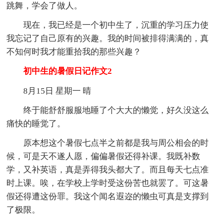
跳舞，学会了做人。
现在，我已经是一个初中生了，沉重的学习压力使
我忘记了自己原有的兴趣。我的时间被排得满满的，真
不知何时我才能重拾我的那些兴趣？
初中生的暑假日记作文2
8月15日 星期一 晴
终于能舒舒服服地睡了个大大的懒觉，好久没这么
痛快的睡觉了。
原本想这个暑假七点半之前都是我与周公相会的时
候，可是天不遂人愿，偏偏暑假还得补课。我既补数
学，又补英语，真是弄得我头都大了。而且每天七点准
时上课。唉，在学校上学时受这份苦也就罢了。可这暑
假还得遭这份罪。我这个闻名遐迩的懒虫可真是支撑到
了极限。