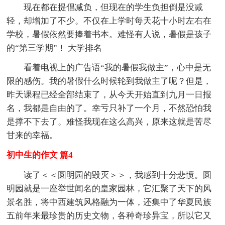
现在都在提倡减负，但现在的学生负担倒是没减
轻，却增加了不少。不仅在上学时每天花十小时左右在
学校，暑假依然要捧着书本。难怪有人说，暑假是孩子
的“第三学期”！ 大学排名
看着电视上的广告语“我的暑假我做主”，心中是无
限的感伤。我的暑假什么时候轮到我做主了呢？但是，
昨天课程已经全部结束了，从今天开始直到九月一日报
名，我都是自由的了。幸亏只补了一个月，不然恐怕我
是撑不下去了。难怪我现在这么高兴，原来这就是苦尽
甘来的幸福。
初中生的作文 篇4
读了＜＜圆明园的毁灭＞＞，我感到十分悲愤。圆
明园就是一座举世闻名的皇家园林，它汇聚了天下的风
景名胜，将中西建筑风格融为一体，还集中了华夏民族
五前年来最珍贵的历史文物，各种奇珍异宝，所以它又