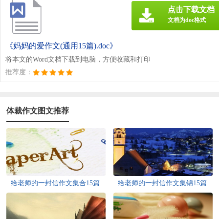
点击下载文档
文档为doc格式
《妈妈的爱作文(通用15篇).doc》
将本文的Word文档下载到电脑，方便收藏和打印
推荐度：
体裁作文图文推荐
给老师的一封信作文集合15篇
给老师的一封信作文集锦15篇