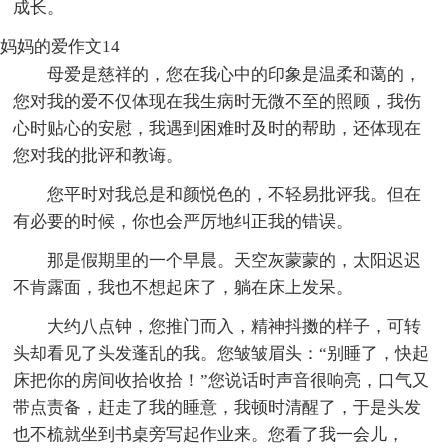
成长。
妈妈的爱作文14
母爱是慈祥的，您在我心中的印象是温柔和蔼的，
您对我的爱不仅体现在我生病时无微不至的照顾，我伤
心时贴心的安慰，我遇到困难时及时的帮助，还体现在
您对我的批评和教诲。
您平时对我总是和颜悦色的，不轻易批评我。但在
有必要的时候，你也会严厉地纠正我的错误。
那是假期里的一个早晨。天空灰蒙蒙的，太阳迟迟
不肯露面，我也不想起床了，躺在床上发呆。
大约八点钟，您推门而入，精神抖擞的样子，可转
头却看见了头发蓬乱的我。您皱皱眉头：“别睡了，快起
床把你的房间收拾收拾！”您说话时声音很响亮，口气又
带点责备，赶走了我的睡意，我顿时清醒了，于是头发
也不梳就坐到书桌旁写起作业来。您看了我一会儿，