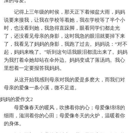
深的母爱。
记得上三年级的时侯，那天正下着倾盆大雨，妈妈
说要来接我，让我在学校等着她，我在学校等了半个小
时，也没看到她，我急得直跺脚，眼看同学们都走光
了，还没看见母亲的身影，这时我急的眼泪就要掉下来
了，我看见了妈妈的身影，我跑了过去。妈妈说：“对不
起，妈妈来晚了。”听到这句话我眼泪都流出来了。妈妈
为我打着伞她却站在伞外边。妈妈变成了落汤鸡。我心
里想着一定要报答我妈妈。
从这开始我感到母亲对我的爱是多麽大，而我们对
母亲的爱像一条小溪，微不足道。
妈妈的爱作文2
母爱像春天的暖风，吹拂着你的心；母爱像绵绵的
细雨，滋润着你的心田；母爱像冬天的火炉，温暖着你
的身体。