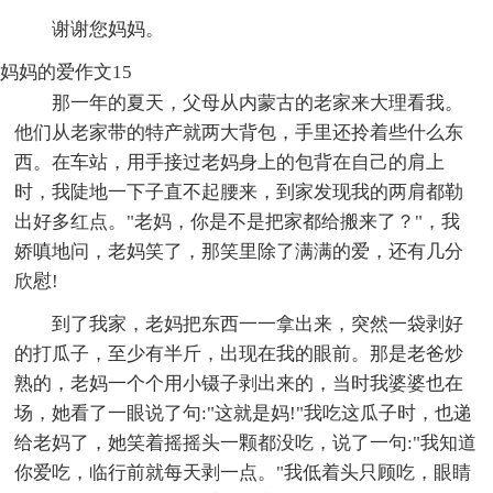
谢谢您妈妈。
妈妈的爱作文15
那一年的夏天，父母从内蒙古的老家来大理看我。
他们从老家带的特产就两大背包，手里还拎着些什么东
西。在车站，用手接过老妈身上的包背在自己的肩上
时，我陡地一下子直不起腰来，到家发现我的两肩都勒
出好多红点。"老妈，你是不是把家都给搬来了？"，我
娇嗔地问，老妈笑了，那笑里除了满满的爱，还有几分
欣慰!
到了我家，老妈把东西一一拿出来，突然一袋剥好
的打瓜子，至少有半斤，出现在我的眼前。那是老爸炒
熟的，老妈一个个用小镊子剥出来的，当时我婆婆也在
场，她看了一眼说了句:"这就是妈!"我吃这瓜子时，也递
给老妈了，她笑着摇摇头一颗都没吃，说了一句:"我知道
你爱吃，临行前就每天剥一点。"我低着头只顾吃，眼睛