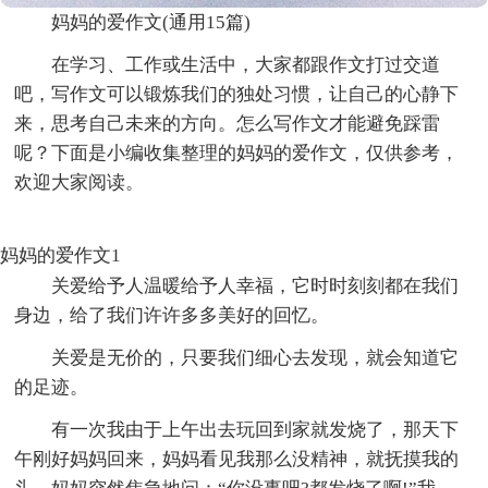
妈妈的爱作文(通用15篇)
在学习、工作或生活中，大家都跟作文打过交道
吧，写作文可以锻炼我们的独处习惯，让自己的心静下
来，思考自己未来的方向。怎么写作文才能避免踩雷
呢？下面是小编收集整理的妈妈的爱作文，仅供参考，
欢迎大家阅读。
妈妈的爱作文1
关爱给予人温暖给予人幸福，它时时刻刻都在我们
身边，给了我们许许多多美好的回忆。
关爱是无价的，只要我们细心去发现，就会知道它
的足迹。
有一次我由于上午出去玩回到家就发烧了，那天下
午刚好妈妈回来，妈妈看见我那么没精神，就抚摸我的