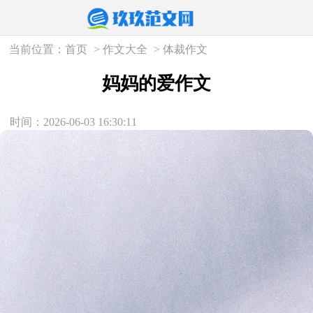
当前位置：
首页
>
作文大全
>
体裁作文
妈妈的爱作文
时间：2026-06-03 16:30:11