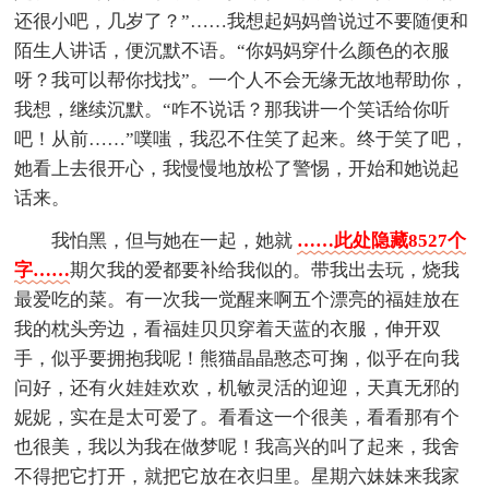
还很小吧，几岁了？”……我想起妈妈曾说过不要随便和
陌生人讲话，便沉默不语。“你妈妈穿什么颜色的衣服
呀？我可以帮你找找”。一个人不会无缘无故地帮助你，
我想，继续沉默。“咋不说话？那我讲一个笑话给你听
吧！从前……”噗嗤，我忍不住笑了起来。终于笑了吧，
她看上去很开心，我慢慢地放松了警惕，开始和她说起
话来。
我怕黑，但与她在一起，她就
……此处隐藏8527个
字……
期欠我的爱都要补给我似的。带我出去玩，烧我
最爱吃的菜。有一次我一觉醒来啊五个漂亮的福娃放在
我的枕头旁边，看福娃贝贝穿着天蓝的衣服，伸开双
手，似乎要拥抱我呢！熊猫晶晶憨态可掬，似乎在向我
问好，还有火娃娃欢欢，机敏灵活的迎迎，天真无邪的
妮妮，实在是太可爱了。看看这一个很美，看看那有个
也很美，我以为我在做梦呢！我高兴的叫了起来，我舍
不得把它打开，就把它放在衣归里。星期六妹妹来我家