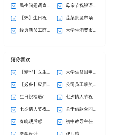
民生问题调查报告
母亲节祝福语(集合15篇)
【热】生日祝福语
蔬菜批发市场调查报告
经典新员工辞职信
大学生消费市场调查报告
猜你喜欢
【精华】医生的辞职报告三篇
大学生贫困申请书(精选15篇)
【必备】应届生求职信四篇
公司员工获奖感言
生日祝福语(精选15篇)
七夕情人节祝福语汇编15篇
七夕情人节祝福语汇编15篇
关于借款合同合集15篇
春晚观后感
初中教导主任个人述职报告
教学设计
观后感