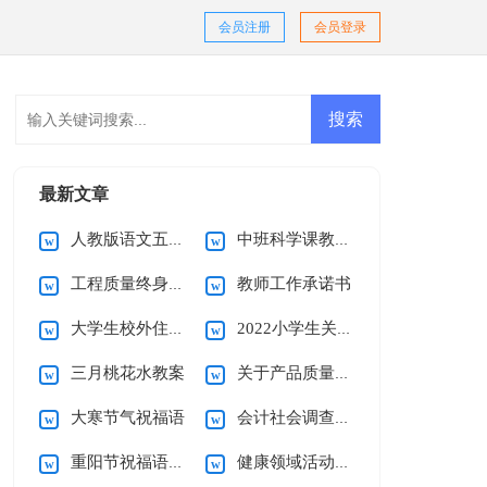
会员注册
会员登录
最新文章
人教版语文五年级第一单元教案
中班科学课教案昆虫的家
工程质量终身责任承诺书范文集锦八篇
教师工作承诺书
大学生校外住宿承诺书
2022小学生关于街头错别字调查报告
三月桃花水教案
关于产品质量承诺书模板锦集5篇
大寒节气祝福语
会计社会调查报告15篇
重阳节祝福语集合15篇
健康领域活动教案