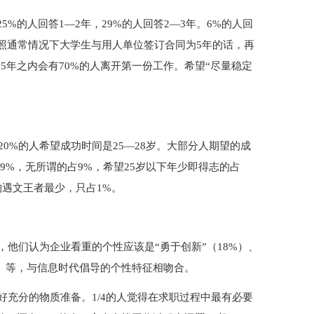
5%的人回答1—2年，29%的人回答2—3年。6%的人回
按照通常情况下大学生与用人单位签订合同为5年的话，再
5年之内会有70%的人离开第一份工作。希望“尽量稳定
20%的人希望成功时间是25—28岁。大部分人期望的成
占9%，无所谓的占9%，希望25岁以下年少即得志的占
钓遇文王者最少，只占1%。
他们认为企业看重的个性应该是“勇于创新”（18%）、
%）等，与信息时代倡导的个性特征相吻合。
充分的物质准备。1/4的人觉得在求职过程中最有必要