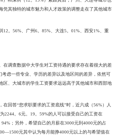
7%）和深圳（12。13%）紧跟其后，广州、大连等城市也
海凭其独特的城市魅力和人才政策的调整走在了其他城市
圳12。56%、广州6。85%、大连5。01%、西安1%、重
。
。在调查数据中大学生对工资待遇的要求存在着很大的差
果我们考虑一些专业、学历的差异以及地区间的差异，依然可
地区、大城市的学生工资要求远远高于其他城市和西部地
在回答“您求职要求的工资底线”时，近六成（56%）人
为2244。6元。19。59%的人可以接受自己的工资在
20。94%；另外，希望自己的月薪在3000元到4000元的占
000—1500元其中认为每月能挣4000元以上的与希望值在