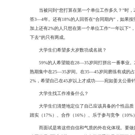
当被问到“您打算在第一个单位工作多久？”时，2
答3—4年。还有18%的人回答在“合同期内”，如果
加上还有2%的人只想在第一个单位工作“一年以下”，
下去”的只有两成。
大学生们希望多大岁数功成名就？
59%的人希望能在28—35岁间打拼出一番事业。
熟期集中在25—35岁间。在35—45岁间磨练有成的
2%，希望自己在45岁以上才成功——宛如姜太公垂
大学生找工作准备什么？
大学生们清楚地定位了自己应该具备的个性品质，
踏实（17%）、合作（16%）、乐于参与竞争（10
而面试是将这些自信和气质的外在化体现。要做好