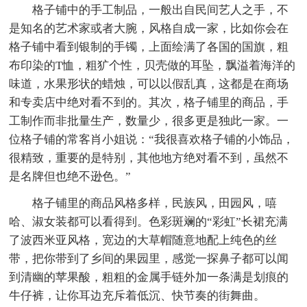
格子铺中的手工制品，一般出自民间艺人之手，不
是知名的艺术家或者大腕，风格自成一家，比如你会在
格子铺中看到银制的手镯，上面绘满了各国的国旗，粗
布印染的T恤，粗犷个性，贝壳做的耳坠，飘溢着海洋的
味道，水果形状的蜡烛，可以以假乱真，这都是在商场
和专卖店中绝对看不到的。其次，格子铺里的商品，手
工制作而非批量生产，数量少，很多更是独此一家。一
位格子铺的常客肖小姐说：“我很喜欢格子铺的小饰品，
很精致，重要的是特别，其他地方绝对看不到，虽然不
是名牌但也绝不逊色。”
格子铺里的商品风格多样，民族风，田园风，嘻
哈、淑女装都可以看得到。色彩斑斓的“彩虹”长裙充满
了波西米亚风格，宽边的大草帽随意地配上纯色的丝
带，把你带到了乡间的果园里，感觉一探鼻子都可以闻
到清幽的苹果酸，粗粗的金属手链外加一条满是划痕的
牛仔裤，让你耳边充斥着低沉、快节奏的街舞曲。