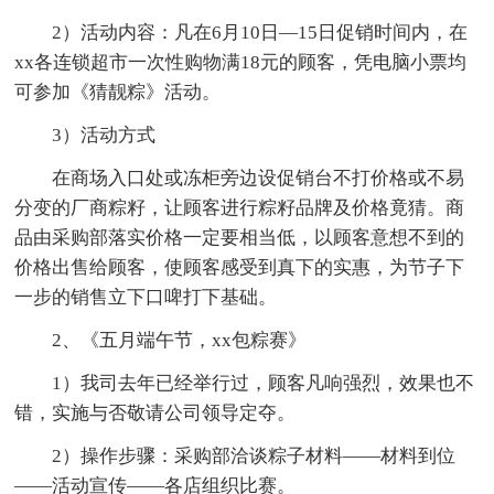
2）活动内容：凡在6月10日—15日促销时间内，在
xx各连锁超市一次性购物满18元的顾客，凭电脑小票均
可参加《猜靓粽》活动。
3）活动方式
在商场入口处或冻柜旁边设促销台不打价格或不易
分变的厂商粽籽，让顾客进行粽籽品牌及价格竟猜。商
品由采购部落实价格一定要相当低，以顾客意想不到的
价格出售给顾客，使顾客感受到真下的实惠，为节子下
一步的销售立下口啤打下基础。
2、《五月端午节，xx包粽赛》
1）我司去年已经举行过，顾客凡响强烈，效果也不
错，实施与否敬请公司领导定夺。
2）操作步骤：采购部洽谈粽子材料——材料到位
——活动宣传——各店组织比赛。