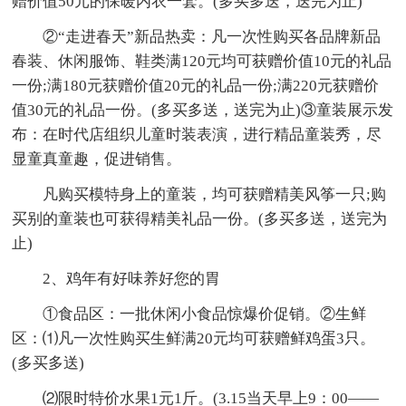
赠价值50元的保暖内衣一套。(多买多送，送完为止)
②“走进春天”新品热卖：凡一次性购买各品牌新品
春装、休闲服饰、鞋类满120元均可获赠价值10元的礼品
一份;满180元获赠价值20元的礼品一份;满220元获赠价
值30元的礼品一份。(多买多送，送完为止)③童装展示发
布：在时代店组织儿童时装表演，进行精品童装秀，尽
显童真童趣，促进销售。
凡购买模特身上的童装，均可获赠精美风筝一只;购
买别的童装也可获得精美礼品一份。(多买多送，送完为
止)
2、鸡年有好味养好您的胃
①食品区：一批休闲小食品惊爆价促销。②生鲜
区：⑴凡一次性购买生鲜满20元均可获赠鲜鸡蛋3只。
(多买多送)
⑵限时特价水果1元1斤。(3.15当天早上9：00——