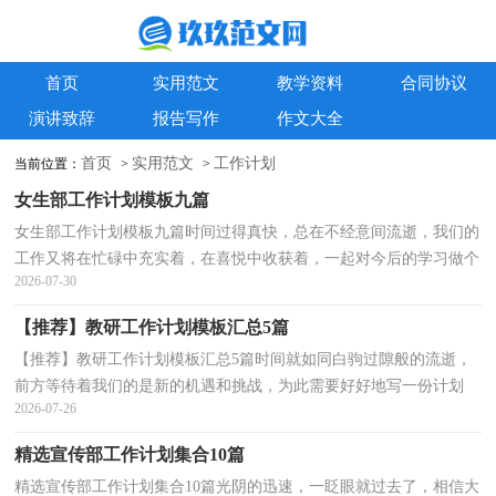
首页
实用范文
教学资料
合同协议
演讲致辞
报告写作
作文大全
首页
实用范文
工作计划
当前位置：
>
>
女生部工作计划模板九篇
女生部工作计划模板九篇时间过得真快，总在不经意间流逝，我们的
工作又将在忙碌中充实着，在喜悦中收获着，一起对今后的学习做个
2026-07-30
计划吧。那么我们该怎么去写计划呢？下面是小编精心整...
【推荐】教研工作计划模板汇总5篇
【推荐】教研工作计划模板汇总5篇时间就如同白驹过隙般的流逝，
前方等待着我们的是新的机遇和挑战，为此需要好好地写一份计划
2026-07-26
了。我们该怎么拟定计划呢？下面是小编收集整理的教...
精选宣传部工作计划集合10篇
精选宣传部工作计划集合10篇光阴的迅速，一眨眼就过去了，相信大