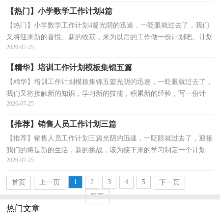
【热门】小学数学工作计划4篇
【热门】小学数学工作计划4篇光阴的迅速，一眨眼就过去了，我们
又将迎来新的喜悦、新的收获，来为以后的工作做一份计划吧。计划
2026-07-25
怎么写才不会流于形式呢？以下是小编精心整理的小学...
【精华】培训工作计划模板集锦五篇
【精华】培训工作计划模板集锦五篇光阴的迅速，一眨眼就过去了，
我们又将接触新的知识，学习新的技能，积累新的经验，写一份计
2026-07-25
划，为接下来的工作做准备吧！我们该怎么拟定计划呢？下面是小...
【推荐】销售人员工作计划三篇
【推荐】销售人员工作计划三篇光阴的迅速，一眨眼就过去了，迎接
我们的将是新的生活，新的挑战，该为接下来的学习制定一个计划
2026-07-25
了。相信许多人会觉得计划很难写？以下是小编为大家整理...
1
2
3
4
5
首页
上一页
下一页
尾页
热门文章