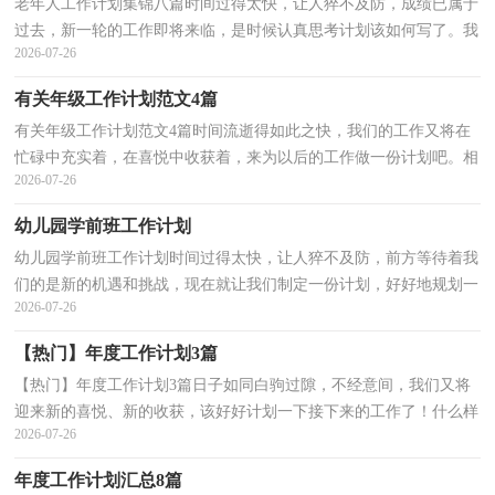
老年人工作计划集锦八篇时间过得太快，让人猝不及防，成绩已属于
过去，新一轮的工作即将来临，是时候认真思考计划该如何写了。我
2026-07-26
们该怎么拟定计划呢？以下是小编帮大家整理的老年人工...
有关年级工作计划范文4篇
有关年级工作计划范文4篇时间流逝得如此之快，我们的工作又将在
忙碌中充实着，在喜悦中收获着，来为以后的工作做一份计划吧。相
2026-07-26
信大家又在为写计划犯愁了？下面是小编帮大家整理的...
幼儿园学前班工作计划
幼儿园学前班工作计划时间过得太快，让人猝不及防，前方等待着我
们的是新的机遇和挑战，现在就让我们制定一份计划，好好地规划一
2026-07-26
下吧。拟起计划来就毫无头绪？以下是小编整理的幼儿园...
【热门】年度工作计划3篇
【热门】年度工作计划3篇日子如同白驹过隙，不经意间，我们又将
迎来新的喜悦、新的收获，该好好计划一下接下来的工作了！什么样
2026-07-26
的计划才是好的计划呢？下面是小编为大家整理的年度工...
年度工作计划汇总8篇