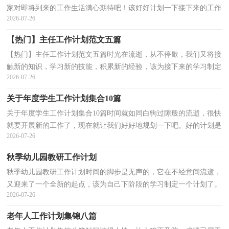
家对即将到来的工作生活满心期待吧！该好好计划一下接下来的工作
2026-07-26
了！我们该怎么拟定计划呢？下面是小编帮大家整理的宣...
【热门】主任工作计划范文五篇
【热门】主任工作计划范文五篇时光在流逝，从不停歇，我们又将接
触新的知识，学习新的技能，积累新的经验，该为接下来的学习制定
2026-07-26
一个计划了。你所接触过的计划都是什么样子的呢？以下是...
关于年度学生工作计划集合10篇
关于年度学生工作计划集合10篇时间就如同白驹过隙般的流逝，很快
就要开展新的工作了，现在就让我们好好地规划一下吧。好的计划是
2026-07-26
什么样的呢？以下是小编为大家整理的年度学生工作...
秋季幼儿园教研工作计划
秋季幼儿园教研工作计划时间的脚步是无声的，它在不经意间流逝，
又迎来了一个全新的起点，该为自己下阶段的学习制定一个计划了。
2026-07-26
那么计划怎么拟定才能发挥它最大的作用呢？下面是小...
老年人工作计划集锦八篇