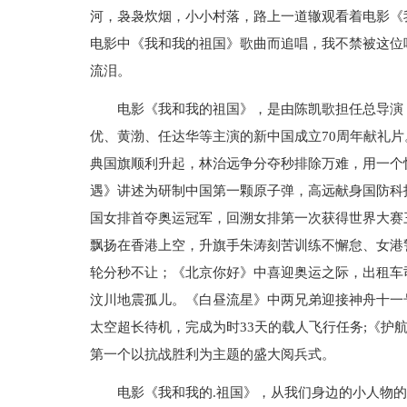
河，袅袅炊烟，小小村落，路上一道辙观看着电影《
电影中《我和我的祖国》歌曲而追唱，我不禁被这位
流泪。
电影《我和我的祖国》，是由陈凯歌担任总导演
优、黄渤、任达华等主演的新中国成立70周年献礼
典国旗顺利升起，林治远争分夺秒排除万难，用一个
遇》讲述为研制中国第一颗原子弹，高远献身国防科
国女排首夺奥运冠军，回溯女排第一次获得世界大赛
飘扬在香港上空，升旗手朱涛刻苦训练不懈怠、女港
轮分秒不让；《北京你好》中喜迎奥运之际，出租车
汶川地震孤儿。《白昼流星》中两兄弟迎接神舟十一
太空超长待机，完成为时33天的载人飞行任务;《护
第一个以抗战胜利为主题的盛大阅兵式。
电影《我和我的.祖国》，从我们身边的小人物