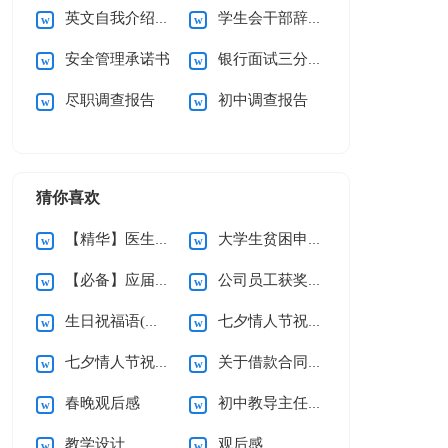
英文自我介绍(汇编15篇)
学生会干部辞职信
安全管理承诺书
银行面试三分钟自我介绍
尽职调查报告
初中调查报告
猜你喜欢
【精华】医生的辞职报告三篇
大学生贫困申请书(精选15篇)
【必备】应届生求职信四篇
公司员工获奖感言
生日祝福语(精选15篇)
七夕情人节祝福语汇编15篇
七夕情人节祝福语汇编15篇
关于借款合同合集15篇
春晚观后感
初中教导主任个人述职报告
教学设计
观后感