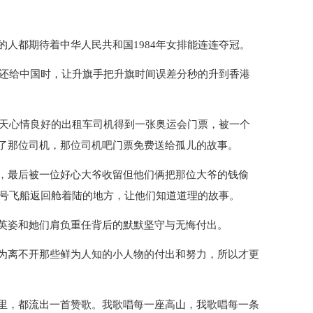
人都期待着中华人民共和国1984年女排能连连夺冠。
港还给中国时，让升旗手把升旗时间误差分秒的升到香港
整天心情良好的出租车司机得到一张奥运会门票，被一个
了那位司机，那位司机吧门票免费送给孤儿的故事。
，最后被一位好心大爷收留但他们俩把那位大爷的钱偷
一号飞船返回舱着陆的地方，让他们知道道理的故事。
英姿和她们肩负重任背后的默默坚守与无悔付出。
为离不开那些鲜为人知的小人物的付出和努力，所以才更
里，都流出一首赞歌。我歌唱每一座高山，我歌唱每一条