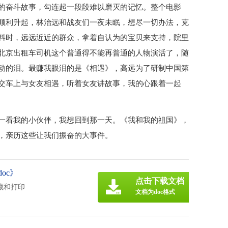
的奋斗故事，勾连起一段段难以磨灭的记忆。整个电影
顺利升起，林治远和战友们一夜未眠，想尽一切办法，克
料时，远远近近的群众，拿着自认为的宝贝来支持，院里
北京出租车司机这个普通得不能再普通的人物演活了，随
动的泪。最赚我眼泪的是《相遇》，高远为了研制中国第
交车上与女友相遇，听着女友讲故事，我的心跟着一起
一看我的小伙伴，我想回到那一天。《我和我的祖国》，
，亲历这些让我们振奋的大事件。
oc》
点击下载文档
藏和打印
文档为doc格式