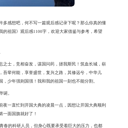
许多感想吧，何不写一篇观后感记录下呢？那么你真的懂
的祖国》观后感1100字，欢迎大家借鉴与参考，希望
。
志之士，竞相奋发，谋国问药，拯我斯民！筑血长城，崭
，吾辈何能，享誉盛世，复兴之路，其修远兮，中华儿
国，少年强则国强！我和我的祖国一刻也不能分割。
华诞。
前夜一直忙到开国大典的凌晨一点，因想让开国大典顺利
第一面国旗就好了！
和青春的科研人员，但身心既要承受着巨大的压力，也都