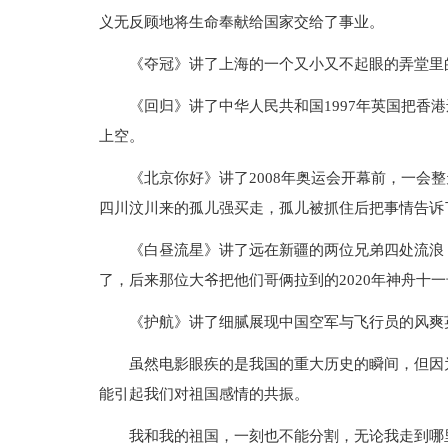
义无反顾地将生命奉献给国家交给了事业。
《夺冠》讲了上海的一个又小又不起眼的弄堂里的
《回归》讲了中华人民共和国1997年英国把香
上空。
《北京你好》讲了2008年奥运会开幕前，一会
四川汶川来的孤儿强买走，孤儿被抓住后把事情告诉
《白昼流星》讲了远在新疆的两位兄弟四处流浪
了，后来那位大爷把他们哥俩拉到的2020年神舟十
《护航》讲了细腻展现中国空军与飞行员的风爽
虽然电影眼疾的是我国的重大历史的瞬间，但因
能引起我们对祖国感情的共振。
我和我的祖国，一刻也不能分割，无论我走到哪