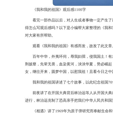
《我和我的祖国》观后感1100字
看完一部作品以后，对人生或者事物一定产生了
得怎么写观后感吗？以下是小编帮大家整理的《我和我
对大家有所帮助。
观看《我和我的祖国》有感而发，故发了此文章
百年中华，外夷环伺，辱我妇孺，侵我国土！有
荆披靡，先辈无畏，血染黄河，泱泱华夏，势必崛起
女，继往开来，圆梦中国，以慰我祖！且看今日之中
我和我的祖国讲述了七个故事，以此纪念祖国70
前夜讲了在开国大典背后林治远等人从开国大典
进行，林治远克制了恐高亲手把我们中华人民共和国
《相遇》讲了1969年为原子弹研究而奉献生命