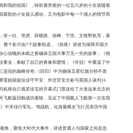
我和我的祖国》，聆听着旁座的一位五六岁的小女孩随着
唱着歌的小女孩儿感动，又为电影中每一个感人的情节而
，张一白、管虎、薛晓路、徐峥、宁浩、文牧野执导，葛
片。整个影片由7个故事组成，《前夜》讲述为保障开国大
惊心动魄的未眠之夜确保立国大事万无一失的故事；《相
技事业，奉献了自己的青春和爱情；《夺冠》中重温了中
三连冠的巅峰传奇;《回归》中为确保五星红旗分秒不差
警莲姐兢兢业业守平安、外交官安文彬与英国人谈判16
司机将自己视若珍宝的开幕式门票送给了大老远来北京的
号飞船返回舱成功着陆，见证了中国载人飞船第一次实现
航》中宋佳行军礼、驾战机，化身最飒女飞行员亲历中国
的视角，聚焦大时代大事件，讲述普通人与国家之间息息