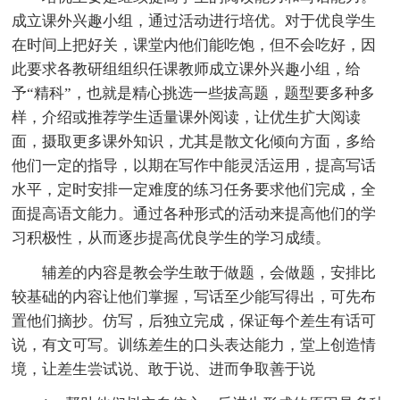
成立课外兴趣小组，通过活动进行培优。对于优良学生
在时间上把好关，课堂内他们能吃饱，但不会吃好，因
此要求各教研组组织任课教师成立课外兴趣小组，给
予“精科”，也就是精心挑选一些拔高题，题型要多种多
样，介绍或推荐学生适量课外阅读，让优生扩大阅读
面，摄取更多课外知识，尤其是散文化倾向方面，多给
他们一定的指导，以期在写作中能灵活运用，提高写话
水平，定时安排一定难度的练习任务要求他们完成，全
面提高语文能力。通过各种形式的活动来提高他们的学
习积极性，从而逐步提高优良学生的学习成绩。
辅差的内容是教会学生敢于做题，会做题，安排比
较基础的内容让他们掌握，写话至少能写得出，可先布
置他们摘抄。仿写，后独立完成，保证每个差生有话可
说，有文可写。训练差生的口头表达能力，堂上创造情
境，让差生尝试说、敢于说、进而争取善于说