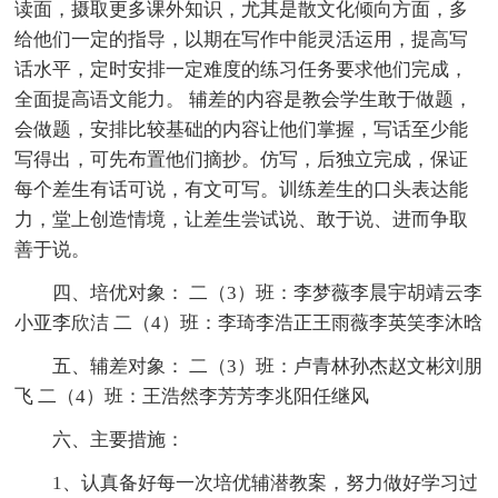
读面，摄取更多课外知识，尤其是散文化倾向方面，多
给他们一定的指导，以期在写作中能灵活运用，提高写
话水平，定时安排一定难度的练习任务要求他们完成，
全面提高语文能力。 辅差的内容是教会学生敢于做题，
会做题，安排比较基础的内容让他们掌握，写话至少能
写得出，可先布置他们摘抄。仿写，后独立完成，保证
每个差生有话可说，有文可写。训练差生的口头表达能
力，堂上创造情境，让差生尝试说、敢于说、进而争取
善于说。
四、培优对象： 二（3）班：李梦薇李晨宇胡靖云李
小亚李欣洁 二（4）班：李琦李浩正王雨薇李英笑李沐晗
五、辅差对象： 二（3）班：卢青林孙杰赵文彬刘朋
飞 二（4）班：王浩然李芳芳李兆阳任继风
六、主要措施：
1、认真备好每一次培优辅潜教案，努力做好学习过