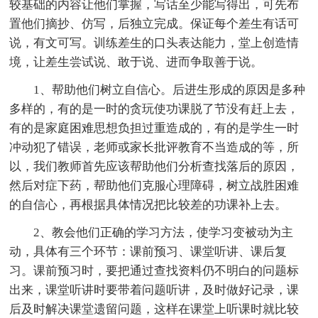
较基础的内容让他们掌握，写话至少能写得出，可先布
置他们摘抄、仿写，后独立完成。保证每个差生有话可
说，有文可写。训练差生的口头表达能力，堂上创造情
境，让差生尝试说、敢于说、进而争取善于说。
1、帮助他们树立自信心。后进生形成的原因是多种
多样的，有的是一时的贪玩使功课脱了节没有赶上去，
有的是家庭困难思想负担过重造成的，有的是学生一时
冲动犯了错误，老师或家长批评教育不当造成的等，所
以，我们教师首先应该帮助他们分析查找落后的原因，
然后对症下药，帮助他们克服心理障碍，树立战胜困难
的自信心，再根据具体情况把比较差的功课补上去。
2、教会他们正确的学习方法，使学习变被动为主
动，具体有三个环节：课前预习、课堂听讲、课后复
习。课前预习时，要把通过查找资料仍不明白的问题标
出来，课堂听讲时要带着问题听讲，及时做好记录，课
后及时解决课堂遗留问题，这样在课堂上听课时就比较