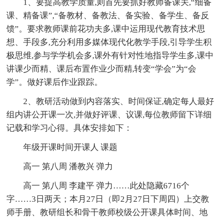
1、要提高教学质量,则首先要抓好教师备课关,“细备
课、精备课”,“备教材、备教法、备实验、备学生、备反
馈”。要求教师课前花功夫多,课中运用现代教育技术思
想、手段多,充分利用多媒体现代化教学手段,引导学生积
极思维,参与学学机会多,课外有针对性地指导学生多,课中
讲课少而精、课后布置作业少而精,转变“学会”为“会
学”。做好课后作业跟踪。
2、教研活动做到内容落实、时间保证,确定每人最好
组内讲公开课一次,并做好评课、议课,每位教师留下详细
记载和学习心得。具体安排如下：
年级开课时间开课人 课题
高一 第八周 潘教兴 弹力
高一 第八周 李建平 弹力
……此处隐藏6716个
字……3日两天；本月27日（即2月27日下周四）上交教
师手册、教研组长和骨干教师校级公开课具体时间、地