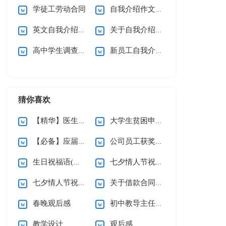
学徒工劳动合同
自我介绍作文15篇
英文自我介绍(合集15篇)
关于自我介绍(通用15篇)
高中学生调查报告
新员工自我介绍通用15篇
猜你喜欢
【精华】医生的辞职报告三篇
大学生贫困申请书(精选15篇)
【必备】应届生求职信四篇
公司员工获奖感言
生日祝福语(精选15篇)
七夕情人节祝福语汇编15篇
七夕情人节祝福语汇编15篇
关于借款合同合集15篇
春晚观后感
初中教导主任个人述职报告
教学设计
观后感