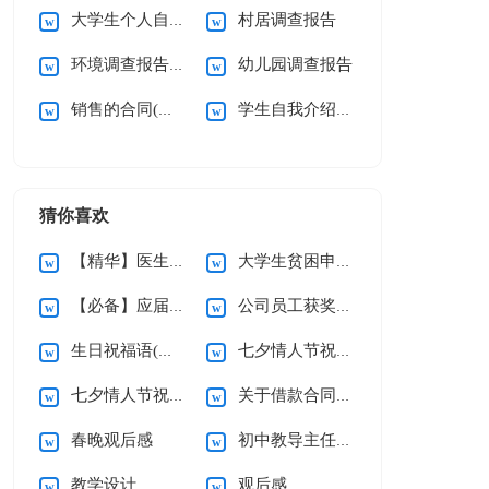
大学生个人自我介绍
村居调查报告
环境调查报告汇编15篇
幼儿园调查报告
销售的合同(通用15篇)
学生自我介绍(集锦15篇)
猜你喜欢
【精华】医生的辞职报告三篇
大学生贫困申请书(精选15篇)
【必备】应届生求职信四篇
公司员工获奖感言
生日祝福语(精选15篇)
七夕情人节祝福语汇编15篇
七夕情人节祝福语汇编15篇
关于借款合同合集15篇
春晚观后感
初中教导主任个人述职报告
教学设计
观后感