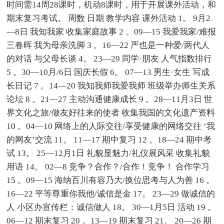
时间需14周28课时，机动8课时，用于开展课外活动，和
期末复习考试。 周数 日期 教学内容 课外活动 1。 9月2
—8日 我知我家 收集家庭故事 2 。09—15 我爱我家/难报
三春晖 我为母亲洗脚 3 。16—22 严也是一种爱/两代人
的对话 与父母长谈 4。 23—29 同学·朋友 人气指数排行
5 。30—10月/6日 国庆长假 6。 07—13 男生·女生 写成
长日记 7 。14—20 我知我师我爱我师 班级举办师生关系
论坛 8 。21—27 主动沟通健康成长 9 。28—11月3日 世
界文化之旅/做友好往来的使者 收集我国的文化遗产资料
10 。04—10 网络上的人际交往/享受健康的网络交往 ‘我
的网友’交流 11。 11—17 期中复习 12 。18—24 期中考
试 13。 25—12月1日 礼貌显魅力/礼仪展风采 收集礼貌
用语 14。 02—8 竞争？合作？/合作！竞争！ 合作学习
15 。09—15 海纳百川有容乃大/换位思考与人为善 16 。
16—22 平等尊重你我他/诚信是金 17。 23—29 做诚信的
人 小区办宣传栏：诚信做人 18。 30—1月5日 活动 19 。
06—12 期末复习 20 。13—19 期末复习 21。 20—26 期