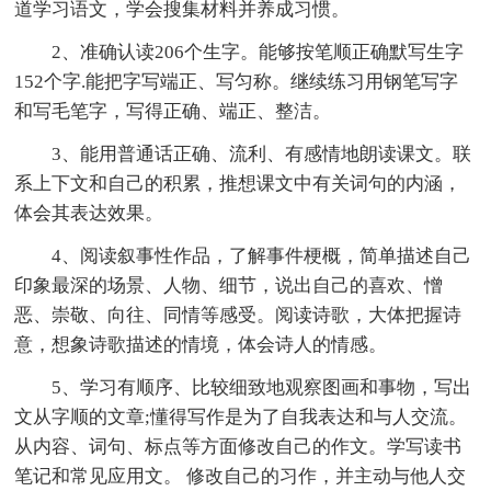
道学习语文，学会搜集材料并养成习惯。
2、准确认读206个生字。能够按笔顺正确默写生字
152个字.能把字写端正、写匀称。继续练习用钢笔写字
和写毛笔字，写得正确、端正、整洁。
3、能用普通话正确、流利、有感情地朗读课文。联
系上下文和自己的积累，推想课文中有关词句的内涵，
体会其表达效果。
4、阅读叙事性作品，了解事件梗概，简单描述自己
印象最深的场景、人物、细节，说出自己的喜欢、憎
恶、崇敬、向往、同情等感受。阅读诗歌，大体把握诗
意，想象诗歌描述的情境，体会诗人的情感。
5、学习有顺序、比较细致地观察图画和事物，写出
文从字顺的文章;懂得写作是为了自我表达和与人交流。
从内容、词句、标点等方面修改自己的作文。学写读书
笔记和常见应用文。 修改自己的习作，并主动与他人交