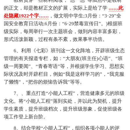
教材贯穿一些材料阅读，“想一想”等虽然不是教材
的正文，却是教材正文的扩展，实际上是给了学
……此
处隐藏1922个字……
，做文明中学生;3月份：“3·29”全
国安全教育日活动;6月份：“6·29禁毒宣传日”。)根据班
级实际，每周举行一次主题班会，做到内容丰富多彩，
形式活泼新颖，过程有条不紊，效果事半功倍。
6、利用《七彩》班刊这一文化阵地，开辟班级生态
管理的有关报道专栏，如：“大朋友(班主任)心语”、“班
级一周要闻”、“青春寄语”等，并根据学生学习、思想实
际状况及时开辟栏目，例如“我是这样学习的”，“我克服
了懒惰”，“把你的烦恼告诉我”等等。
7、、重点打造“小能人工程”，营造健康多元的班级
文化。将“小能人工程”落到实处，并以此为契机，提升
学生素质，提升班级档次，提升班级形象，促使班级各
项工作登上新台阶。
8、结合学校“小能人工程”，组织各项小能人的评